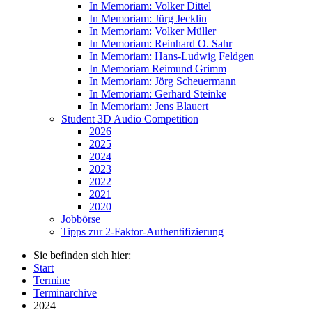
In Memoriam: Volker Dittel
In Memoriam: Jürg Jecklin
In Memoriam: Volker Müller
In Memoriam: Reinhard O. Sahr
In Memoriam: Hans-Ludwig Feldgen
In Memoriam Reimund Grimm
In Memoriam: Jörg Scheuermann
In Memoriam: Gerhard Steinke
In Memoriam: Jens Blauert
Student 3D Audio Competition
2026
2025
2024
2023
2022
2021
2020
Jobbörse
Tipps zur 2-Faktor-Authentifizierung
Sie befinden sich hier:
Start
Termine
Terminarchive
2024