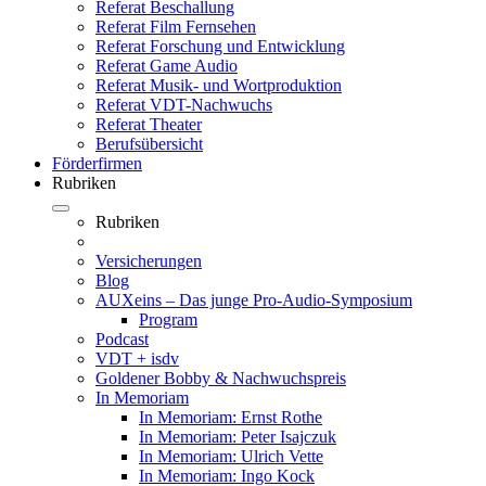
Referat Beschallung
Referat Film Fernsehen
Referat Forschung und Entwicklung
Referat Game Audio
Referat Musik- und Wortproduktion
Referat VDT-Nachwuchs
Referat Theater
Berufsübersicht
Förderfirmen
Rubriken
Rubriken
Versicherungen
Blog
AUXeins – Das junge Pro-Audio-Symposium
Program
Podcast
VDT + isdv
Goldener Bobby & Nachwuchspreis
In Memoriam
In Memoriam: Ernst Rothe
In Memoriam: Peter Isajczuk
In Memoriam: Ulrich Vette
In Memoriam: Ingo Kock