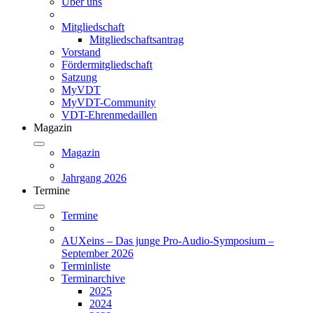
Über uns
Mitgliedschaft
Mitgliedschaftsantrag
Vorstand
Fördermitgliedschaft
Satzung
MyVDT
MyVDT-Community
VDT-Ehrenmedaillen
Magazin
Magazin
Jahrgang 2026
Termine
Termine
AUXeins – Das junge Pro-Audio-Symposium –
September 2026
Terminliste
Terminarchive
2025
2024