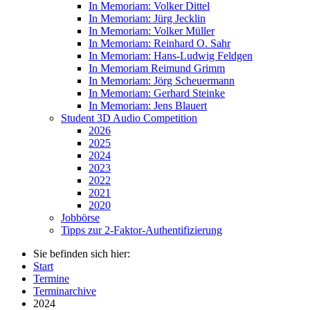
In Memoriam: Volker Dittel
In Memoriam: Jürg Jecklin
In Memoriam: Volker Müller
In Memoriam: Reinhard O. Sahr
In Memoriam: Hans-Ludwig Feldgen
In Memoriam Reimund Grimm
In Memoriam: Jörg Scheuermann
In Memoriam: Gerhard Steinke
In Memoriam: Jens Blauert
Student 3D Audio Competition
2026
2025
2024
2023
2022
2021
2020
Jobbörse
Tipps zur 2-Faktor-Authentifizierung
Sie befinden sich hier:
Start
Termine
Terminarchive
2024