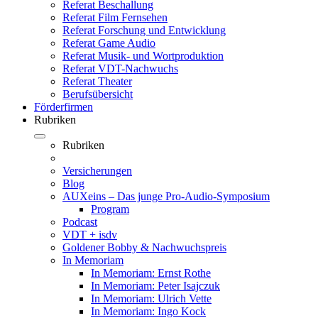
Referat Beschallung
Referat Film Fernsehen
Referat Forschung und Entwicklung
Referat Game Audio
Referat Musik- und Wortproduktion
Referat VDT-Nachwuchs
Referat Theater
Berufsübersicht
Förderfirmen
Rubriken
Rubriken
Versicherungen
Blog
AUXeins – Das junge Pro-Audio-Symposium
Program
Podcast
VDT + isdv
Goldener Bobby & Nachwuchspreis
In Memoriam
In Memoriam: Ernst Rothe
In Memoriam: Peter Isajczuk
In Memoriam: Ulrich Vette
In Memoriam: Ingo Kock