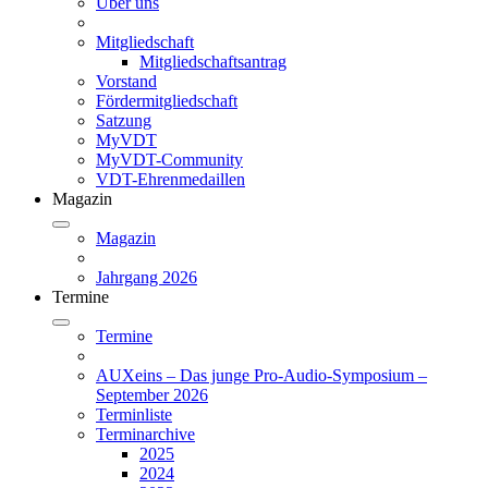
Über uns
Mitgliedschaft
Mitgliedschaftsantrag
Vorstand
Fördermitgliedschaft
Satzung
MyVDT
MyVDT-Community
VDT-Ehrenmedaillen
Magazin
Magazin
Jahrgang 2026
Termine
Termine
AUXeins – Das junge Pro-Audio-Symposium –
September 2026
Terminliste
Terminarchive
2025
2024