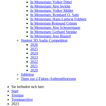
In Memoriam: Volker Dittel
In Memoriam: Jürg Jecklin
In Memoriam: Volker Müller
In Memoriam: Reinhard O. Sahr
In Memoriam: Hans-Ludwig Feldgen
In Memoriam Reimund Grimm
In Memoriam: Jörg Scheuermann
In Memoriam: Gerhard Steinke
In Memoriam: Jens Blauert
Student 3D Audio Competition
2026
2025
2024
2023
2022
2021
2020
Jobbörse
Tipps zur 2-Faktor-Authentifizierung
Sie befinden sich hier:
Start
Termine
Terminarchive
2023