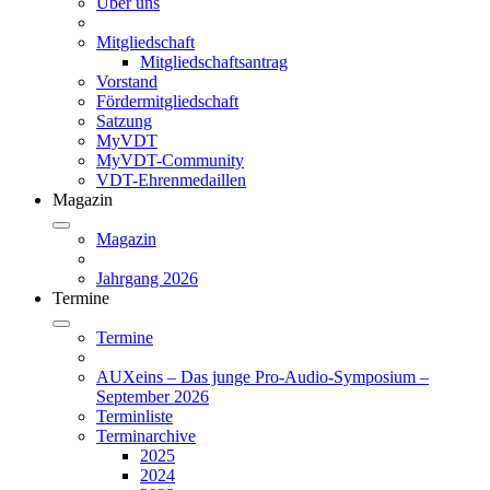
Über uns
Mitgliedschaft
Mitgliedschaftsantrag
Vorstand
Fördermitgliedschaft
Satzung
MyVDT
MyVDT-Community
VDT-Ehrenmedaillen
Magazin
Magazin
Jahrgang 2026
Termine
Termine
AUXeins – Das junge Pro-Audio-Symposium –
September 2026
Terminliste
Terminarchive
2025
2024