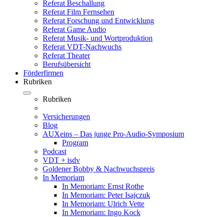
Referat Beschallung
Referat Film Fernsehen
Referat Forschung und Entwicklung
Referat Game Audio
Referat Musik- und Wortproduktion
Referat VDT-Nachwuchs
Referat Theater
Berufsübersicht
Förderfirmen
Rubriken
Rubriken
Versicherungen
Blog
AUXeins – Das junge Pro-Audio-Symposium
Program
Podcast
VDT + isdv
Goldener Bobby & Nachwuchspreis
In Memoriam
In Memoriam: Ernst Rothe
In Memoriam: Peter Isajczuk
In Memoriam: Ulrich Vette
In Memoriam: Ingo Kock