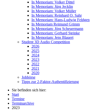
In Memoriam: Volker Dittel
In Memoriam: Jürg Jecklin
In Memoriam: Volker Müller
In Memoriam: Reinhard O. Sahr
In Memoriam: Hans-Ludwig Feldgen
In Memoriam Reimund Grimm
In Memoriam: Jörg Scheuermann
In Memoriam: Gerhard Steinke
In Memoriam: Jens Blauert
Student 3D Audio Competition
2026
2025
2024
2023
2022
2021
2020
Jobbörse
Tipps zur 2-Faktor-Authentifizierung
Sie befinden sich hier:
Start
Termine
Terminarchive
2023