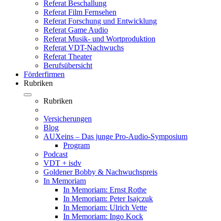
Referat Beschallung
Referat Film Fernsehen
Referat Forschung und Entwicklung
Referat Game Audio
Referat Musik- und Wortproduktion
Referat VDT-Nachwuchs
Referat Theater
Berufsübersicht
Förderfirmen
Rubriken
Rubriken
Versicherungen
Blog
AUXeins – Das junge Pro-Audio-Symposium
Program
Podcast
VDT + isdv
Goldener Bobby & Nachwuchspreis
In Memoriam
In Memoriam: Ernst Rothe
In Memoriam: Peter Isajczuk
In Memoriam: Ulrich Vette
In Memoriam: Ingo Kock