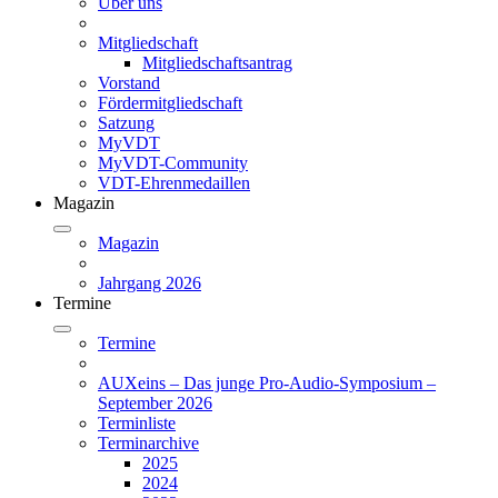
Über uns
Mitgliedschaft
Mitgliedschaftsantrag
Vorstand
Fördermitgliedschaft
Satzung
MyVDT
MyVDT-Community
VDT-Ehrenmedaillen
Magazin
Magazin
Jahrgang 2026
Termine
Termine
AUXeins – Das junge Pro-Audio-Symposium –
September 2026
Terminliste
Terminarchive
2025
2024