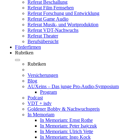
Referat Beschallung
Referat Film Fernsehen
Referat Forschung und Entwicklung
Referat Game Audio
Referat Musik- und Wortproduktion
Referat VDT-Nachwuchs
Referat Theater
Berufsübersicht
Förderfirmen
Rubriken
Rubriken
Versicherungen
Blog
AUXeins – Das junge Pro-Audio-Symposium
Program
Podcast
VDT + isdv
Goldener Bobby & Nachwuchspreis
In Memoriam
In Memoriam: Ernst Rothe
In Memoriam: Peter Isajczuk
In Memoriam: Ulrich Vette
In Memoriam: Ingo Kock