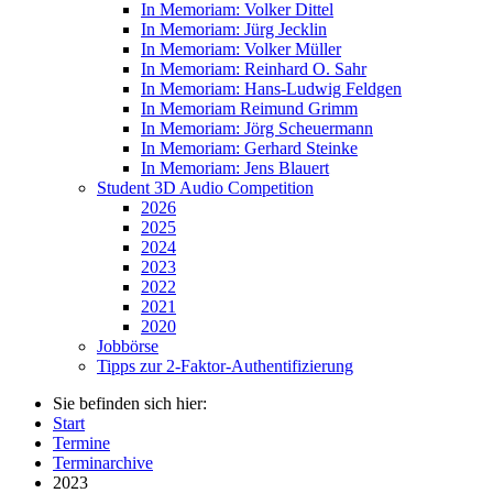
In Memoriam: Volker Dittel
In Memoriam: Jürg Jecklin
In Memoriam: Volker Müller
In Memoriam: Reinhard O. Sahr
In Memoriam: Hans-Ludwig Feldgen
In Memoriam Reimund Grimm
In Memoriam: Jörg Scheuermann
In Memoriam: Gerhard Steinke
In Memoriam: Jens Blauert
Student 3D Audio Competition
2026
2025
2024
2023
2022
2021
2020
Jobbörse
Tipps zur 2-Faktor-Authentifizierung
Sie befinden sich hier:
Start
Termine
Terminarchive
2023