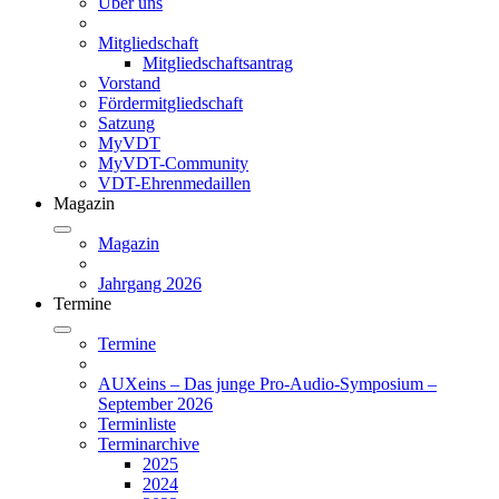
Über uns
Mitgliedschaft
Mitgliedschaftsantrag
Vorstand
Fördermitgliedschaft
Satzung
MyVDT
MyVDT-Community
VDT-Ehrenmedaillen
Magazin
Magazin
Jahrgang 2026
Termine
Termine
AUXeins – Das junge Pro-Audio-Symposium –
September 2026
Terminliste
Terminarchive
2025
2024