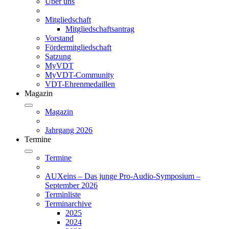
Über uns
Mitgliedschaft
Mitgliedschaftsantrag
Vorstand
Fördermitgliedschaft
Satzung
MyVDT
MyVDT-Community
VDT-Ehrenmedaillen
Magazin
Magazin
Jahrgang 2026
Termine
Termine
AUXeins – Das junge Pro-Audio-Symposium –
September 2026
Terminliste
Terminarchive
2025
2024