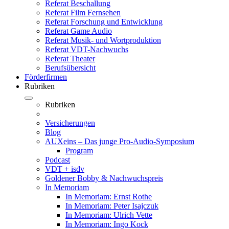
Referat Beschallung
Referat Film Fernsehen
Referat Forschung und Entwicklung
Referat Game Audio
Referat Musik- und Wortproduktion
Referat VDT-Nachwuchs
Referat Theater
Berufsübersicht
Förderfirmen
Rubriken
Rubriken
Versicherungen
Blog
AUXeins – Das junge Pro-Audio-Symposium
Program
Podcast
VDT + isdv
Goldener Bobby & Nachwuchspreis
In Memoriam
In Memoriam: Ernst Rothe
In Memoriam: Peter Isajczuk
In Memoriam: Ulrich Vette
In Memoriam: Ingo Kock