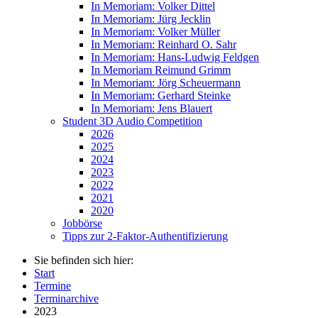
In Memoriam: Volker Dittel
In Memoriam: Jürg Jecklin
In Memoriam: Volker Müller
In Memoriam: Reinhard O. Sahr
In Memoriam: Hans-Ludwig Feldgen
In Memoriam Reimund Grimm
In Memoriam: Jörg Scheuermann
In Memoriam: Gerhard Steinke
In Memoriam: Jens Blauert
Student 3D Audio Competition
2026
2025
2024
2023
2022
2021
2020
Jobbörse
Tipps zur 2-Faktor-Authentifizierung
Sie befinden sich hier:
Start
Termine
Terminarchive
2023