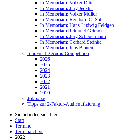
In Memoriam: Volker Dittel
In Memoriam: Jürg Jecklin
In Memoriam: Volker Müller
In Memoriam: Reinhard O. Sahr
In Memoriam: Hans-Ludwig Feldgen
In Memoriam Reimund Grimm
In Memoriam: Jörg Scheuermann
In Memoriam: Gerhard Steinke
In Memoriam: Jens Blauert
Student 3D Audio Competition
2026
2025
2024
2023
2022
2021
2020
Jobbörse
Tipps zur 2-Faktor-Authentifizierung
Sie befinden sich hier:
Start
Termine
Terminarchive
2022