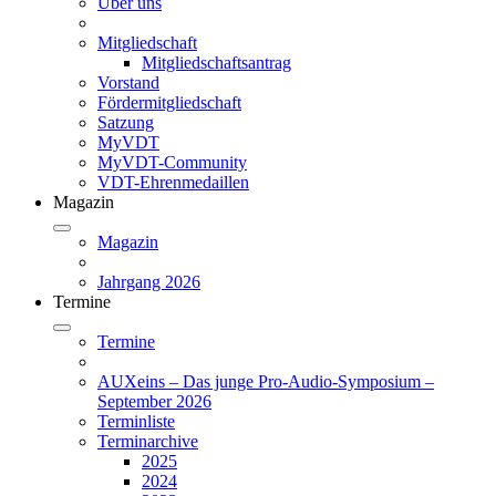
Über uns
Mitgliedschaft
Mitgliedschaftsantrag
Vorstand
Fördermitgliedschaft
Satzung
MyVDT
MyVDT-Community
VDT-Ehrenmedaillen
Magazin
Magazin
Jahrgang 2026
Termine
Termine
AUXeins – Das junge Pro-Audio-Symposium –
September 2026
Terminliste
Terminarchive
2025
2024