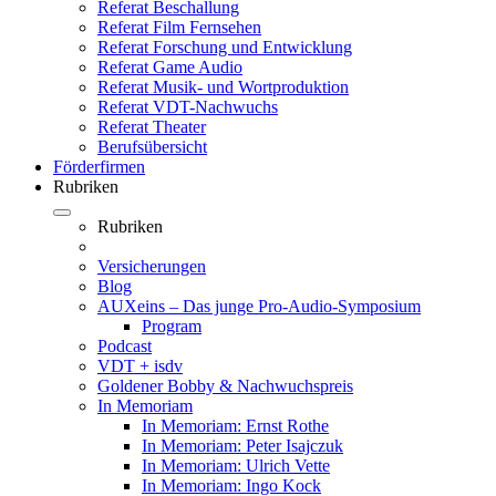
Referat Beschallung
Referat Film Fernsehen
Referat Forschung und Entwicklung
Referat Game Audio
Referat Musik- und Wortproduktion
Referat VDT-Nachwuchs
Referat Theater
Berufsübersicht
Förderfirmen
Rubriken
Rubriken
Versicherungen
Blog
AUXeins – Das junge Pro-Audio-Symposium
Program
Podcast
VDT + isdv
Goldener Bobby & Nachwuchspreis
In Memoriam
In Memoriam: Ernst Rothe
In Memoriam: Peter Isajczuk
In Memoriam: Ulrich Vette
In Memoriam: Ingo Kock