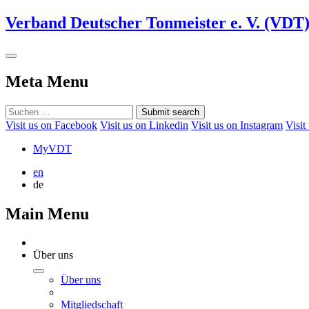
Verband Deutscher Tonmeister e. V. (VDT
Meta Menu
Submit search
Visit us on Facebook
Visit us on Linkedin
Visit us on Instagram
Visit
MyVDT
en
de
Main Menu
Über uns
Über uns
Mitgliedschaft