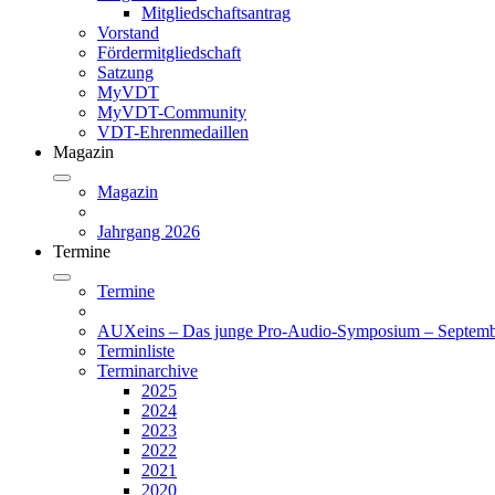
Mitgliedschaftsantrag
Vorstand
Fördermitgliedschaft
Satzung
MyVDT
MyVDT-Community
VDT-Ehrenmedaillen
Magazin
Magazin
Jahrgang 2026
Termine
Termine
AUXeins – Das junge Pro-Audio-Symposium – Septemb
Terminliste
Terminarchive
2025
2024
2023
2022
2021
2020