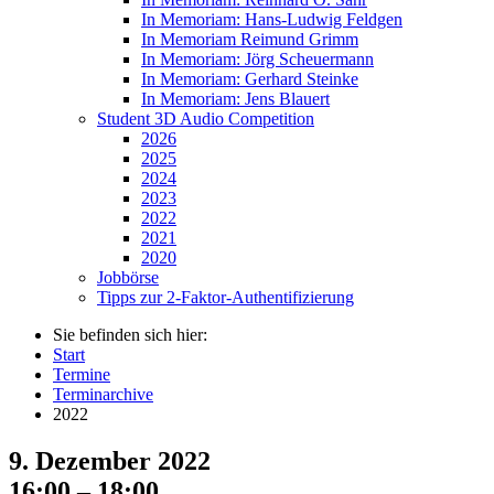
In Memoriam: Hans-Ludwig Feldgen
In Memoriam Reimund Grimm
In Memoriam: Jörg Scheuermann
In Memoriam: Gerhard Steinke
In Memoriam: Jens Blauert
Student 3D Audio Competition
2026
2025
2024
2023
2022
2021
2020
Jobbörse
Tipps zur 2-Faktor-Authentifizierung
Sie befinden sich hier:
Start
Termine
Terminarchive
2022
9. Dezember 2022
16:00 – 18:00