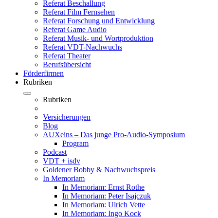
Referat Beschallung
Referat Film Fernsehen
Referat Forschung und Entwicklung
Referat Game Audio
Referat Musik- und Wortproduktion
Referat VDT-Nachwuchs
Referat Theater
Berufsübersicht
Förderfirmen
Rubriken
Rubriken
Versicherungen
Blog
AUXeins – Das junge Pro-Audio-Symposium
Program
Podcast
VDT + isdv
Goldener Bobby & Nachwuchspreis
In Memoriam
In Memoriam: Ernst Rothe
In Memoriam: Peter Isajczuk
In Memoriam: Ulrich Vette
In Memoriam: Ingo Kock