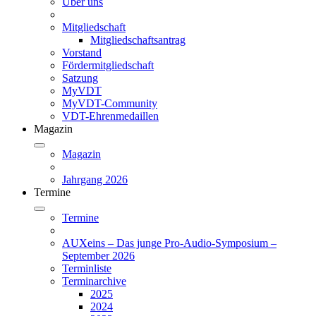
Über uns
Mitgliedschaft
Mitgliedschaftsantrag
Vorstand
Fördermitgliedschaft
Satzung
MyVDT
MyVDT-Community
VDT-Ehrenmedaillen
Magazin
Magazin
Jahrgang 2026
Termine
Termine
AUXeins – Das junge Pro-Audio-Symposium –
September 2026
Terminliste
Terminarchive
2025
2024