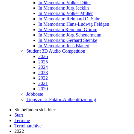
In Memoriam: Volker Dittel
In Memoriam: Jürg Jecklin
In Memoriam: Volker Müller
In Memoriam: Reinhard O. Sahr
In Memoriam: Hans-Ludwig Feldgen
In Memoriam Reimund Grimm
In Memoriam: Jörg Scheuermann
In Memoriam: Gerhard Steinke
In Memoriam: Jens Blauert
Student 3D Audio Competition
2026
2025
2024
2023
2022
2021
2020
Jobbörse
Tipps zur 2-Faktor-Authentifizierung
Sie befinden sich hier:
Start
Termine
Terminarchive
2022