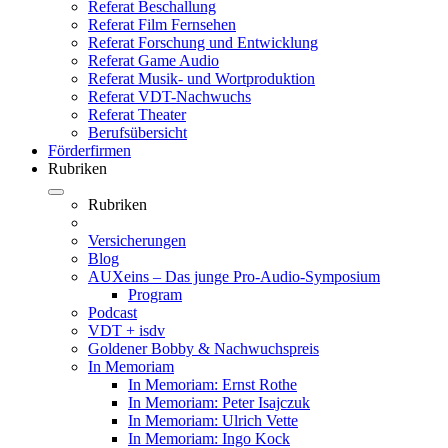
Referat Beschallung
Referat Film Fernsehen
Referat Forschung und Entwicklung
Referat Game Audio
Referat Musik- und Wortproduktion
Referat VDT-Nachwuchs
Referat Theater
Berufsübersicht
Förderfirmen
Rubriken
Rubriken
Versicherungen
Blog
AUXeins – Das junge Pro-Audio-Symposium
Program
Podcast
VDT + isdv
Goldener Bobby & Nachwuchspreis
In Memoriam
In Memoriam: Ernst Rothe
In Memoriam: Peter Isajczuk
In Memoriam: Ulrich Vette
In Memoriam: Ingo Kock