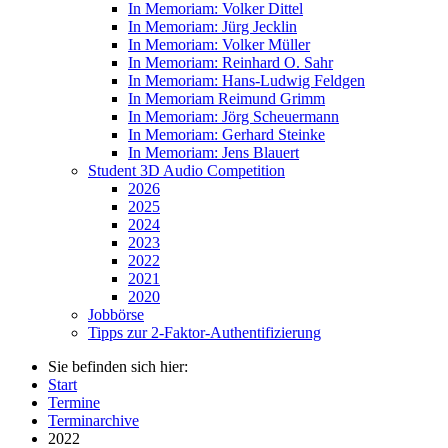
In Memoriam: Volker Dittel
In Memoriam: Jürg Jecklin
In Memoriam: Volker Müller
In Memoriam: Reinhard O. Sahr
In Memoriam: Hans-Ludwig Feldgen
In Memoriam Reimund Grimm
In Memoriam: Jörg Scheuermann
In Memoriam: Gerhard Steinke
In Memoriam: Jens Blauert
Student 3D Audio Competition
2026
2025
2024
2023
2022
2021
2020
Jobbörse
Tipps zur 2-Faktor-Authentifizierung
Sie befinden sich hier:
Start
Termine
Terminarchive
2022