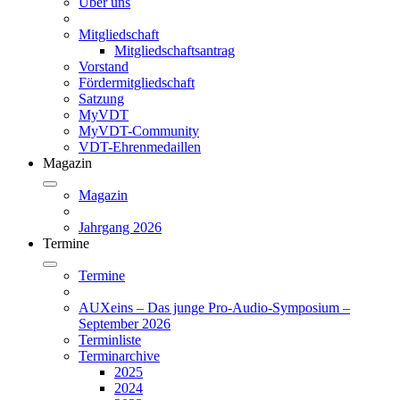
Über uns
Mitgliedschaft
Mitgliedschaftsantrag
Vorstand
Fördermitgliedschaft
Satzung
MyVDT
MyVDT-Community
VDT-Ehrenmedaillen
Magazin
Magazin
Jahrgang 2026
Termine
Termine
AUXeins – Das junge Pro-Audio-Symposium –
September 2026
Terminliste
Terminarchive
2025
2024