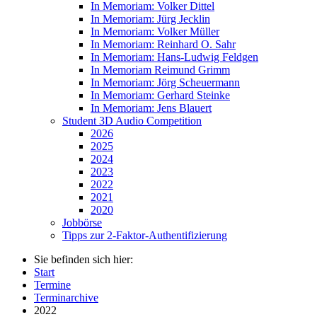
In Memoriam: Volker Dittel
In Memoriam: Jürg Jecklin
In Memoriam: Volker Müller
In Memoriam: Reinhard O. Sahr
In Memoriam: Hans-Ludwig Feldgen
In Memoriam Reimund Grimm
In Memoriam: Jörg Scheuermann
In Memoriam: Gerhard Steinke
In Memoriam: Jens Blauert
Student 3D Audio Competition
2026
2025
2024
2023
2022
2021
2020
Jobbörse
Tipps zur 2-Faktor-Authentifizierung
Sie befinden sich hier:
Start
Termine
Terminarchive
2022