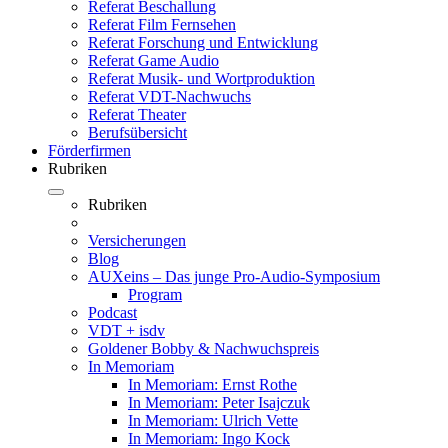
Referat Beschallung
Referat Film Fernsehen
Referat Forschung und Entwicklung
Referat Game Audio
Referat Musik- und Wortproduktion
Referat VDT-Nachwuchs
Referat Theater
Berufsübersicht
Förderfirmen
Rubriken
Rubriken
Versicherungen
Blog
AUXeins – Das junge Pro-Audio-Symposium
Program
Podcast
VDT + isdv
Goldener Bobby & Nachwuchspreis
In Memoriam
In Memoriam: Ernst Rothe
In Memoriam: Peter Isajczuk
In Memoriam: Ulrich Vette
In Memoriam: Ingo Kock