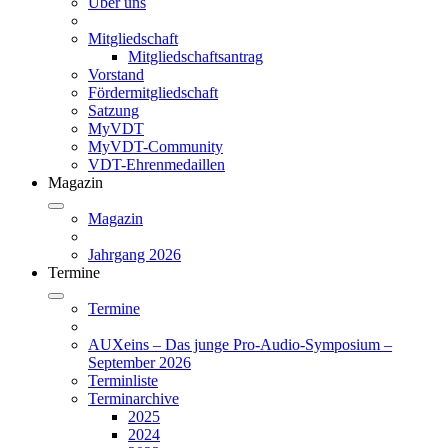
Über uns
Mitgliedschaft
Mitgliedschaftsantrag
Vorstand
Fördermitgliedschaft
Satzung
MyVDT
MyVDT-Community
VDT-Ehrenmedaillen
Magazin
Magazin
Jahrgang 2026
Termine
Termine
AUXeins – Das junge Pro-Audio-Symposium –
September 2026
Terminliste
Terminarchive
2025
2024