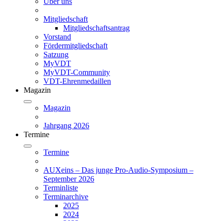
Über uns
Mitgliedschaft
Mitgliedschaftsantrag
Vorstand
Fördermitgliedschaft
Satzung
MyVDT
MyVDT-Community
VDT-Ehrenmedaillen
Magazin
Magazin
Jahrgang 2026
Termine
Termine
AUXeins – Das junge Pro-Audio-Symposium –
September 2026
Terminliste
Terminarchive
2025
2024