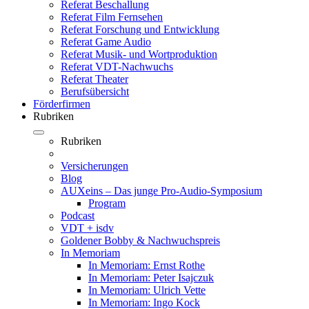
Referat Beschallung
Referat Film Fernsehen
Referat Forschung und Entwicklung
Referat Game Audio
Referat Musik- und Wortproduktion
Referat VDT-Nachwuchs
Referat Theater
Berufsübersicht
Förderfirmen
Rubriken
Rubriken
Versicherungen
Blog
AUXeins – Das junge Pro-Audio-Symposium
Program
Podcast
VDT + isdv
Goldener Bobby & Nachwuchspreis
In Memoriam
In Memoriam: Ernst Rothe
In Memoriam: Peter Isajczuk
In Memoriam: Ulrich Vette
In Memoriam: Ingo Kock