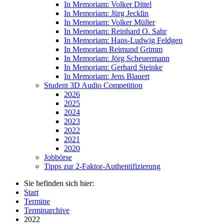
In Memoriam: Volker Dittel
In Memoriam: Jürg Jecklin
In Memoriam: Volker Müller
In Memoriam: Reinhard O. Sahr
In Memoriam: Hans-Ludwig Feldgen
In Memoriam Reimund Grimm
In Memoriam: Jörg Scheuermann
In Memoriam: Gerhard Steinke
In Memoriam: Jens Blauert
Student 3D Audio Competition
2026
2025
2024
2023
2022
2021
2020
Jobbörse
Tipps zur 2-Faktor-Authentifizierung
Sie befinden sich hier:
Start
Termine
Terminarchive
2022