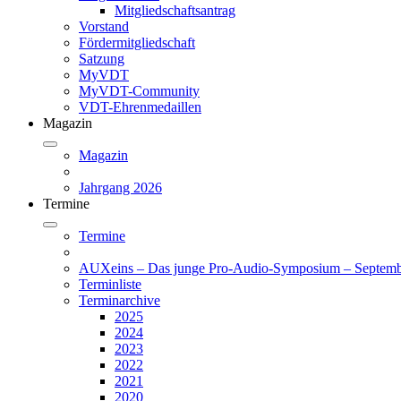
Mitgliedschaftsantrag
Vorstand
Fördermitgliedschaft
Satzung
MyVDT
MyVDT-Community
VDT-Ehrenmedaillen
Magazin
Magazin
Jahrgang 2026
Termine
Termine
AUXeins – Das junge Pro-Audio-Symposium – Septemb
Terminliste
Terminarchive
2025
2024
2023
2022
2021
2020