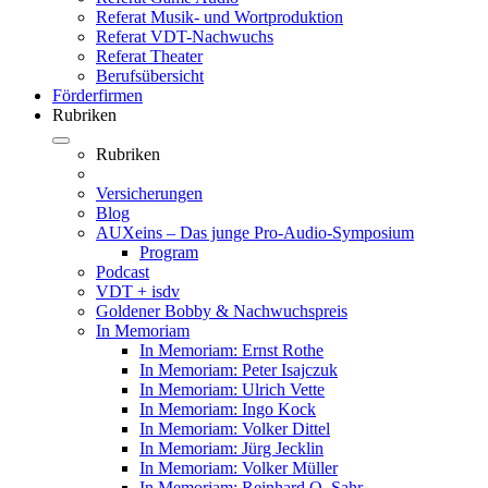
Referat Musik- und Wortproduktion
Referat VDT-Nachwuchs
Referat Theater
Berufsübersicht
Förderfirmen
Rubriken
Rubriken
Versicherungen
Blog
AUXeins – Das junge Pro-Audio-Symposium
Program
Podcast
VDT + isdv
Goldener Bobby & Nachwuchspreis
In Memoriam
In Memoriam: Ernst Rothe
In Memoriam: Peter Isajczuk
In Memoriam: Ulrich Vette
In Memoriam: Ingo Kock
In Memoriam: Volker Dittel
In Memoriam: Jürg Jecklin
In Memoriam: Volker Müller
In Memoriam: Reinhard O. Sahr