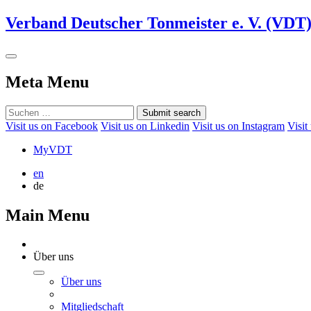
Verband Deutscher Tonmeister e. V. (VDT
Meta Menu
Submit search
Visit us on Facebook
Visit us on Linkedin
Visit us on Instagram
Visit
MyVDT
en
de
Main Menu
Über uns
Über uns
Mitgliedschaft