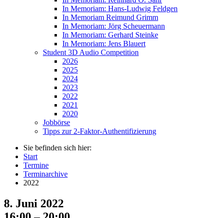
In Memoriam: Hans-Ludwig Feldgen
In Memoriam Reimund Grimm
In Memoriam: Jörg Scheuermann
In Memoriam: Gerhard Steinke
In Memoriam: Jens Blauert
Student 3D Audio Competition
2026
2025
2024
2023
2022
2021
2020
Jobbörse
Tipps zur 2-Faktor-Authentifizierung
Sie befinden sich hier:
Start
Termine
Terminarchive
2022
8. Juni 2022
16:00 – 20:00