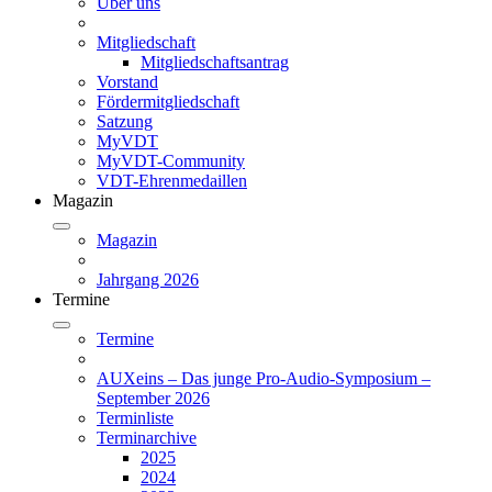
Über uns
Mitgliedschaft
Mitgliedschaftsantrag
Vorstand
Fördermitgliedschaft
Satzung
MyVDT
MyVDT-Community
VDT-Ehrenmedaillen
Magazin
Magazin
Jahrgang 2026
Termine
Termine
AUXeins – Das junge Pro-Audio-Symposium –
September 2026
Terminliste
Terminarchive
2025
2024