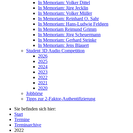
In Memoriam: Volker Dittel
In Memoriam: Jürg Jecklin
In Memoriam: Volker Müller
In Memoriam: Reinhard O. Sahr
In Memoriam: Hans-Ludwig Feldgen
In Memoriam Reimund Grimm
In Memoriam: Jörg Scheuermann
In Memoriam: Gerhard Steinke
In Memoriam: Jens Blauert
Student 3D Audio Competition
2026
2025
2024
2023
2022
2021
2020
Jobbörse
Tipps zur 2-Faktor-Authentifizierung
Sie befinden sich hier:
Start
Termine
Terminarchive
2022