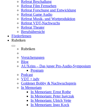
Referat Beschallung
Referat Film Fernsehen
Referat Forschung und Entwicklung
Referat Game Audio
Referat Musik- und Wortproduktion
Referat VDT-Nachwuchs
Referat Theater
Berufsübersicht
Förderfirmen
Rubriken
Rubriken
Versicherungen
Blog
AUXeins – Das junge Pro-Audio-Symposium
Program
Podcast
VDT + isdv
Goldener Bobby & Nachwuchspreis
In Memoriam
In Memoriam: Ernst Rothe
In Memoriam: Peter Isajczuk
In Memoriam: Ulrich Vette
In Memoriam: Ingo Kock