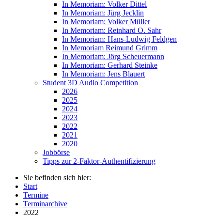
In Memoriam: Volker Dittel
In Memoriam: Jürg Jecklin
In Memoriam: Volker Müller
In Memoriam: Reinhard O. Sahr
In Memoriam: Hans-Ludwig Feldgen
In Memoriam Reimund Grimm
In Memoriam: Jörg Scheuermann
In Memoriam: Gerhard Steinke
In Memoriam: Jens Blauert
Student 3D Audio Competition
2026
2025
2024
2023
2022
2021
2020
Jobbörse
Tipps zur 2-Faktor-Authentifizierung
Sie befinden sich hier:
Start
Termine
Terminarchive
2022