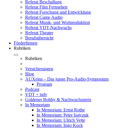
Referat Beschallung
Referat Film Fernsehen
Referat Forschung und Entwicklung
Referat Game Audio
Referat Musik- und Wortproduktion
Referat VDT-Nachwuchs
Referat Theater
Berufsübersicht
Förderfirmen
Rubriken
Rubriken
Versicherungen
Blog
AUXeins – Das junge Pro-Audio-Symposium
Program
Podcast
VDT + isdv
Goldener Bobby & Nachwuchspreis
In Memoriam
In Memoriam: Ernst Rothe
In Memoriam: Peter Isajczuk
In Memoriam: Ulrich Vette
In Memoriam: Ingo Kock