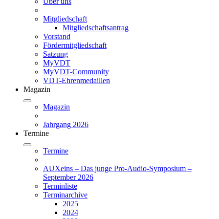
Über uns
Mitgliedschaft
Mitgliedschaftsantrag
Vorstand
Fördermitgliedschaft
Satzung
MyVDT
MyVDT-Community
VDT-Ehrenmedaillen
Magazin
Magazin
Jahrgang 2026
Termine
Termine
AUXeins – Das junge Pro-Audio-Symposium –
September 2026
Terminliste
Terminarchive
2025
2024