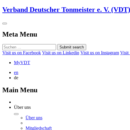
Verband Deutscher Tonmeister e. V. (VDT
Meta Menu
Submit search
Visit us on Facebook
Visit us on Linkedin
Visit us on Instagram
Visit
MyVDT
en
de
Main Menu
Über uns
Über uns
Mitgliedschaft