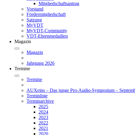
Mitgliedschaftsantrag
Vorstand
Fördermitgliedschaft
Satzung
MyVDT
MyVDT-Community
VDT-Ehrenmedaillen
Magazin
Magazin
Jahrgang 2026
Termine
Termine
AUXeins – Das junge Pro-Audio-Symposium – Septemb
Terminliste
Terminarchive
2025
2024
2023
2022
2021
2020