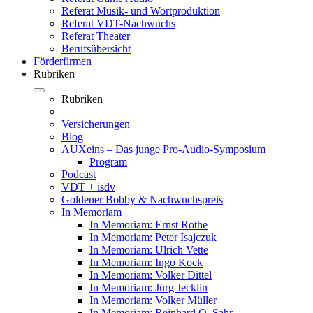
Referat Musik- und Wortproduktion
Referat VDT-Nachwuchs
Referat Theater
Berufsübersicht
Förderfirmen
Rubriken
Rubriken
Versicherungen
Blog
AUXeins – Das junge Pro-Audio-Symposium
Program
Podcast
VDT + isdv
Goldener Bobby & Nachwuchspreis
In Memoriam
In Memoriam: Ernst Rothe
In Memoriam: Peter Isajczuk
In Memoriam: Ulrich Vette
In Memoriam: Ingo Kock
In Memoriam: Volker Dittel
In Memoriam: Jürg Jecklin
In Memoriam: Volker Müller
In Memoriam: Reinhard O. Sahr