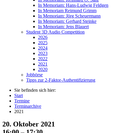
In Memoriam: Hans-Ludwig Feldgen
In Memoriam Reimund Grimm
In Memoriam: Jörg Scheuermann
In Memoriam: Gerhard Steinke
In Memoriam: Jens Blauert
Student 3D Audio Competition
2026
2025
2024
2023
2022
2021
2020
Jobbörse
Tipps zur 2-Faktor-Authentifizierung
Sie befinden sich hier:
Start
Termine
Terminarchive
2021
20. Oktober 2021
16:00 – 17:30