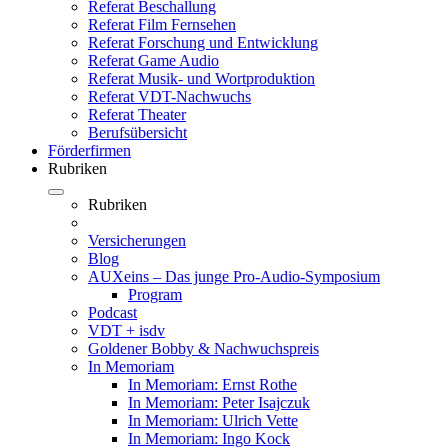
Referat Beschallung
Referat Film Fernsehen
Referat Forschung und Entwicklung
Referat Game Audio
Referat Musik- und Wortproduktion
Referat VDT-Nachwuchs
Referat Theater
Berufsübersicht
Förderfirmen
Rubriken
Rubriken
Versicherungen
Blog
AUXeins – Das junge Pro-Audio-Symposium
Program
Podcast
VDT + isdv
Goldener Bobby & Nachwuchspreis
In Memoriam
In Memoriam: Ernst Rothe
In Memoriam: Peter Isajczuk
In Memoriam: Ulrich Vette
In Memoriam: Ingo Kock