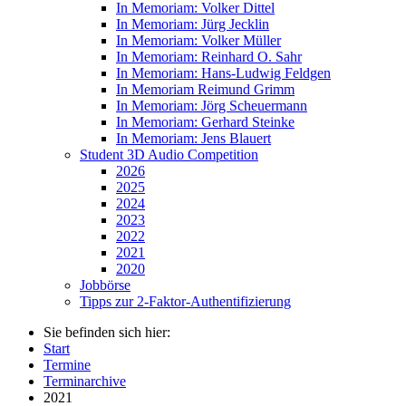
In Memoriam: Volker Dittel
In Memoriam: Jürg Jecklin
In Memoriam: Volker Müller
In Memoriam: Reinhard O. Sahr
In Memoriam: Hans-Ludwig Feldgen
In Memoriam Reimund Grimm
In Memoriam: Jörg Scheuermann
In Memoriam: Gerhard Steinke
In Memoriam: Jens Blauert
Student 3D Audio Competition
2026
2025
2024
2023
2022
2021
2020
Jobbörse
Tipps zur 2-Faktor-Authentifizierung
Sie befinden sich hier:
Start
Termine
Terminarchive
2021