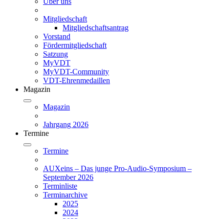
Über uns
Mitgliedschaft
Mitgliedschaftsantrag
Vorstand
Fördermitgliedschaft
Satzung
MyVDT
MyVDT-Community
VDT-Ehrenmedaillen
Magazin
Magazin
Jahrgang 2026
Termine
Termine
AUXeins – Das junge Pro-Audio-Symposium –
September 2026
Terminliste
Terminarchive
2025
2024