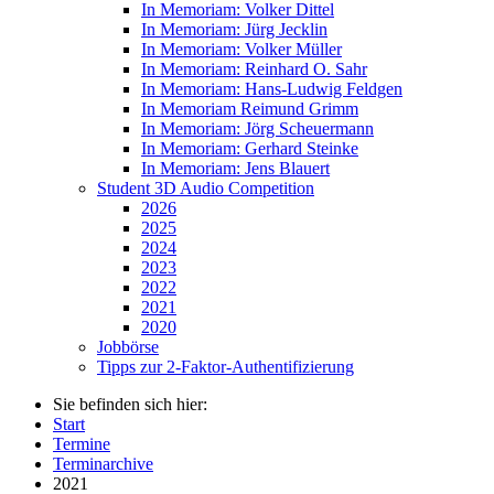
In Memoriam: Volker Dittel
In Memoriam: Jürg Jecklin
In Memoriam: Volker Müller
In Memoriam: Reinhard O. Sahr
In Memoriam: Hans-Ludwig Feldgen
In Memoriam Reimund Grimm
In Memoriam: Jörg Scheuermann
In Memoriam: Gerhard Steinke
In Memoriam: Jens Blauert
Student 3D Audio Competition
2026
2025
2024
2023
2022
2021
2020
Jobbörse
Tipps zur 2-Faktor-Authentifizierung
Sie befinden sich hier:
Start
Termine
Terminarchive
2021