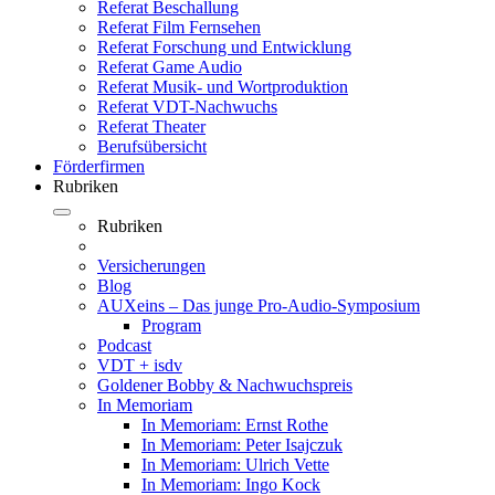
Referat Beschallung
Referat Film Fernsehen
Referat Forschung und Entwicklung
Referat Game Audio
Referat Musik- und Wortproduktion
Referat VDT-Nachwuchs
Referat Theater
Berufsübersicht
Förderfirmen
Rubriken
Rubriken
Versicherungen
Blog
AUXeins – Das junge Pro-Audio-Symposium
Program
Podcast
VDT + isdv
Goldener Bobby & Nachwuchspreis
In Memoriam
In Memoriam: Ernst Rothe
In Memoriam: Peter Isajczuk
In Memoriam: Ulrich Vette
In Memoriam: Ingo Kock