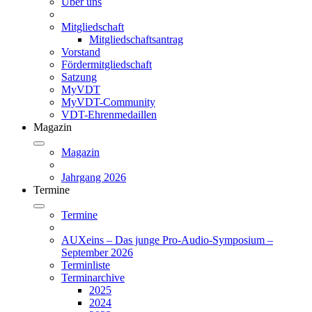
Über uns
Mitgliedschaft
Mitgliedschaftsantrag
Vorstand
Fördermitgliedschaft
Satzung
MyVDT
MyVDT-Community
VDT-Ehrenmedaillen
Magazin
Magazin
Jahrgang 2026
Termine
Termine
AUXeins – Das junge Pro-Audio-Symposium –
September 2026
Terminliste
Terminarchive
2025
2024