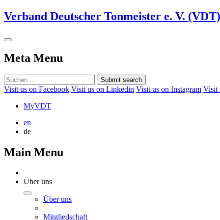
Verband Deutscher Tonmeister e. V. (VDT
Meta Menu
Submit search
Visit us on Facebook
Visit us on Linkedin
Visit us on Instagram
Visit
MyVDT
en
de
Main Menu
Über uns
Über uns
Mitgliedschaft