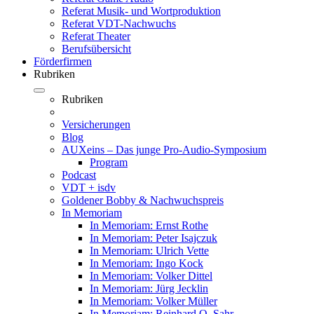
Referat Musik- und Wortproduktion
Referat VDT-Nachwuchs
Referat Theater
Berufsübersicht
Förderfirmen
Rubriken
Rubriken
Versicherungen
Blog
AUXeins – Das junge Pro-Audio-Symposium
Program
Podcast
VDT + isdv
Goldener Bobby & Nachwuchspreis
In Memoriam
In Memoriam: Ernst Rothe
In Memoriam: Peter Isajczuk
In Memoriam: Ulrich Vette
In Memoriam: Ingo Kock
In Memoriam: Volker Dittel
In Memoriam: Jürg Jecklin
In Memoriam: Volker Müller
In Memoriam: Reinhard O. Sahr