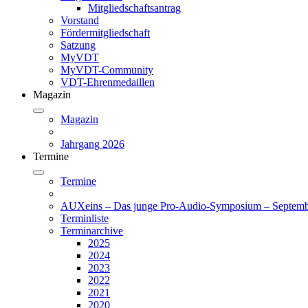
Mitgliedschaftsantrag
Vorstand
Fördermitgliedschaft
Satzung
MyVDT
MyVDT-Community
VDT-Ehrenmedaillen
Magazin
Magazin
Jahrgang 2026
Termine
Termine
AUXeins – Das junge Pro-Audio-Symposium – Septemb
Terminliste
Terminarchive
2025
2024
2023
2022
2021
2020