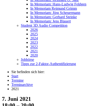
In Memoriam: Hans-Ludwig Feldgen
In Memoriam Reimund Grimm
In Memoriam: Jörg Scheuermann
In Memoriam: Gerhard Steinke
In Memoriam: Jens Blauert
Student 3D Audio Competition
2026
2025
2024
2023
2022
2021
2020
Jobbörse
Tipps zur 2-Faktor-Authentifizierung
Sie befinden sich hier:
Start
Termine
Terminarchive
2021
7. Juni 2021
18:00 – 20:00