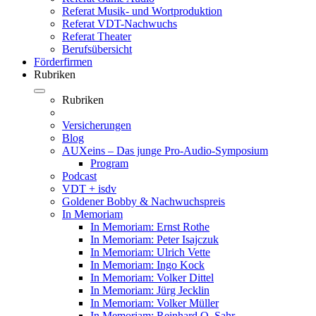
Referat Musik- und Wortproduktion
Referat VDT-Nachwuchs
Referat Theater
Berufsübersicht
Förderfirmen
Rubriken
Rubriken
Versicherungen
Blog
AUXeins – Das junge Pro-Audio-Symposium
Program
Podcast
VDT + isdv
Goldener Bobby & Nachwuchspreis
In Memoriam
In Memoriam: Ernst Rothe
In Memoriam: Peter Isajczuk
In Memoriam: Ulrich Vette
In Memoriam: Ingo Kock
In Memoriam: Volker Dittel
In Memoriam: Jürg Jecklin
In Memoriam: Volker Müller
In Memoriam: Reinhard O. Sahr