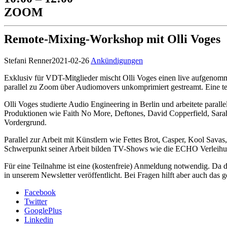
ZOOM
Remote-Mixing-Workshop mit Olli Voges
Stefani Renner
2021-02-26
Ankündigungen
Exklusiv für VDT-Mitglieder mischt Olli Voges einen live aufgenomm
parallel zu Zoom über Audiomovers unkomprimiert gestreamt. Eine te
Olli Voges studierte Audio Engineering in Berlin und arbeitete parall
Produktionen wie Faith No More, Deftones, David Copperfield, Sarah
Vordergrund.
Parallel zur Arbeit mit Künstlern wie Fettes Brot, Casper, Kool Sava
Schwerpunkt seiner Arbeit bilden TV-Shows wie die ECHO Verleihu
Für eine Teilnahme ist eine (kostenfreie) Anmeldung notwendig. Da d
in unserem Newsletter veröffentlicht. Bei Fragen hilft aber auch das
g
Facebook
Twitter
GooglePlus
Linkedin