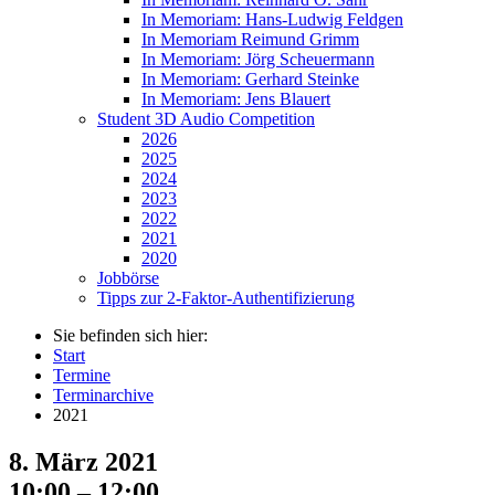
In Memoriam: Hans-Ludwig Feldgen
In Memoriam Reimund Grimm
In Memoriam: Jörg Scheuermann
In Memoriam: Gerhard Steinke
In Memoriam: Jens Blauert
Student 3D Audio Competition
2026
2025
2024
2023
2022
2021
2020
Jobbörse
Tipps zur 2-Faktor-Authentifizierung
Sie befinden sich hier:
Start
Termine
Terminarchive
2021
8. März 2021
10:00 – 12:00