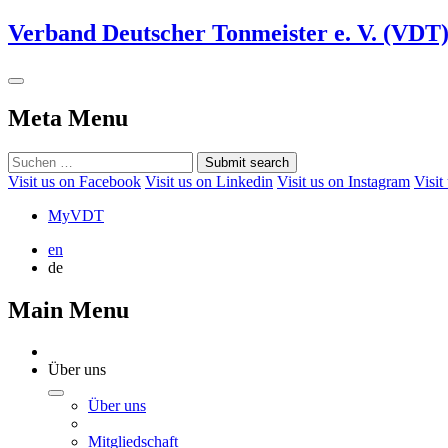
Verband Deutscher Tonmeister e. V. (VDT
Meta Menu
Submit search
Visit us on Facebook
Visit us on Linkedin
Visit us on Instagram
Visit
MyVDT
en
de
Main Menu
Über uns
Über uns
Mitgliedschaft