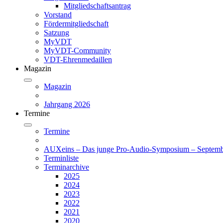
Mitgliedschaftsantrag
Vorstand
Fördermitgliedschaft
Satzung
MyVDT
MyVDT-Community
VDT-Ehrenmedaillen
Magazin
Magazin
Jahrgang 2026
Termine
Termine
AUXeins – Das junge Pro-Audio-Symposium – Septemb
Terminliste
Terminarchive
2025
2024
2023
2022
2021
2020