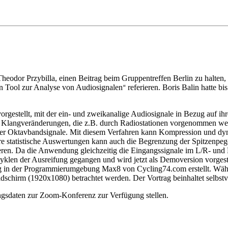
 Theodor Przybilla, einen Beitrag beim Gruppentreffen Berlin zu halte
 Tool zur Analyse von Audiosignalen
referieren. Boris Balin hatte b
“
orgestellt, mit der ein- und zweikanalige Audiosignale in Bezug auf 
Klangveränderungen, die z.B. durch Radiostationen vorgenommen werden
 der Oktavbandsignale. Mit diesem Verfahren kann Kompression und d
 statistische Auswertungen kann auch die Begrenzung der Spitzenpegel 
ren. Da die Anwendung gleichzeitig die Eingangssignale im L/R- und
klen der Ausreifung gegangen und wird jetzt als Demoversion vorgest
g in der Programmierumgebung Max8 von Cycling74.com erstellt. Wäh
chirm (1920x1080) betrachtet werden. Der Vortrag beinhaltet selbstve
ngsdaten zur Zoom-Konferenz zur Verfügung stellen.