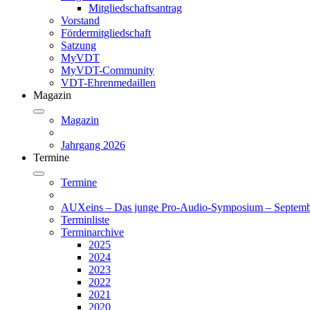
Mitgliedschaftsantrag
Vorstand
Fördermitgliedschaft
Satzung
MyVDT
MyVDT-Community
VDT-Ehrenmedaillen
Magazin
Magazin
Jahrgang 2026
Termine
Termine
AUXeins – Das junge Pro-Audio-Symposium – Septemb
Terminliste
Terminarchive
2025
2024
2023
2022
2021
2020