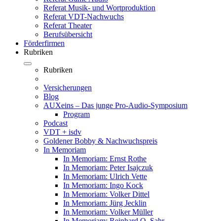
Referat Musik- und Wortproduktion
Referat VDT-Nachwuchs
Referat Theater
Berufsübersicht
Förderfirmen
Rubriken
Rubriken
Versicherungen
Blog
AUXeins – Das junge Pro-Audio-Symposium
Program
Podcast
VDT + isdv
Goldener Bobby & Nachwuchspreis
In Memoriam
In Memoriam: Ernst Rothe
In Memoriam: Peter Isajczuk
In Memoriam: Ulrich Vette
In Memoriam: Ingo Kock
In Memoriam: Volker Dittel
In Memoriam: Jürg Jecklin
In Memoriam: Volker Müller
In Memoriam: Reinhard O. Sahr