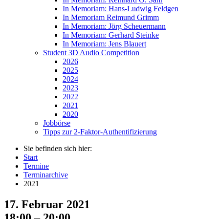
In Memoriam: Hans-Ludwig Feldgen
In Memoriam Reimund Grimm
In Memoriam: Jörg Scheuermann
In Memoriam: Gerhard Steinke
In Memoriam: Jens Blauert
Student 3D Audio Competition
2026
2025
2024
2023
2022
2021
2020
Jobbörse
Tipps zur 2-Faktor-Authentifizierung
Sie befinden sich hier:
Start
Termine
Terminarchive
2021
17. Februar 2021
18:00 – 20:00