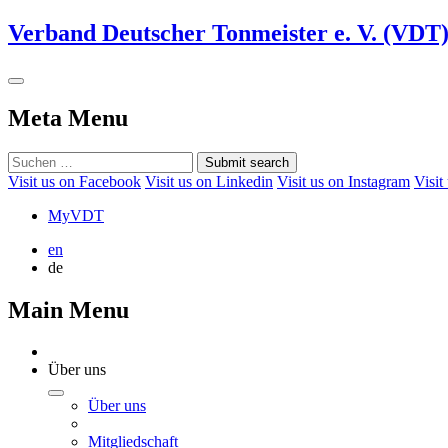
Verband Deutscher Tonmeister e. V. (VDT
Meta Menu
Submit search
Visit us on Facebook
Visit us on Linkedin
Visit us on Instagram
Visit
MyVDT
en
de
Main Menu
Über uns
Über uns
Mitgliedschaft