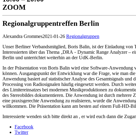
ZOOM
Regionalgruppentreffen Berlin
Alexandra Grommes
2021-01-26
Regionalgruppen
Unser Berliner Verbandsmitglied, Boris Balin, ist der Einladung von
Interessierten über das Thema
DRA
Dynamic Range Analyzer – ein
„
–
Berlin und unterrichtet weiterhin an der UdK-Berlin.
In der Präsentation von Boris Balin wird eine Software-Anwendung v
können. Ausgangspunkt der Entwicklung war die Frage, wie man die 
Anwendung basiert auf statistischer Analyse des Gesamtsignals und
Processing von Radiosignalen häufig eingesetzt werden. Durch weitere
des Limitereinsatzes bei modernen Musikproduktionen zu dokumentie
des Stereobildes dokumentieren. Die Anwendung ist durch mehrere Zy
eine praxisgerechte Anwendung zu realisieren, wurde die Anwendun
willkommen. Die Präsentation kann am besten auf einem Full-HD-Bilds
Interessierte wenden sich bitte direkt an
, er wird euch dann die Zuga
Facebook
Twitter