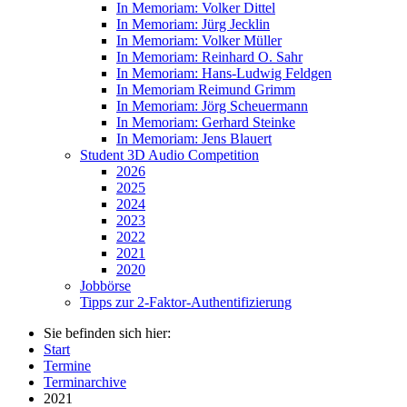
In Memoriam: Volker Dittel
In Memoriam: Jürg Jecklin
In Memoriam: Volker Müller
In Memoriam: Reinhard O. Sahr
In Memoriam: Hans-Ludwig Feldgen
In Memoriam Reimund Grimm
In Memoriam: Jörg Scheuermann
In Memoriam: Gerhard Steinke
In Memoriam: Jens Blauert
Student 3D Audio Competition
2026
2025
2024
2023
2022
2021
2020
Jobbörse
Tipps zur 2-Faktor-Authentifizierung
Sie befinden sich hier:
Start
Termine
Terminarchive
2021