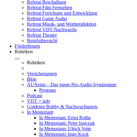
Referat Beschallung
Referat Film Fernsehen
Referat Forschung und Entwicklung
Referat Game Audio
Referat Musik- und Wortproduktion
Referat VDT-Nachwuchs
Referat Theater
Berufsübersicht
Förderfirmen
Rubriken
Rubriken
Versicherungen
Blog
AUXeins – Das junge Pro-Audio-Symposium
Program
Podcast
VDT + isdv
Goldener Bobby & Nachwuchspreis
In Memoriam
In Memoriam: Ernst Rothe
In Memoriam: Peter Isajczuk
In Memoriam: Ulrich Vette
In Memoriam: Ingo Kock