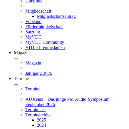
Über uns
Mitgliedschaft
Mitgliedschaftsantrag
Vorstand
Fördermitgliedschaft
Satzung
MyVDT
MyVDT-Community
VDT-Ehrenmedaillen
Magazin
Magazin
Jahrgang 2026
Termine
Termine
AUXeins – Das junge Pro-Audio-Symposium –
September 2026
Terminliste
Terminarchive
2025
2024