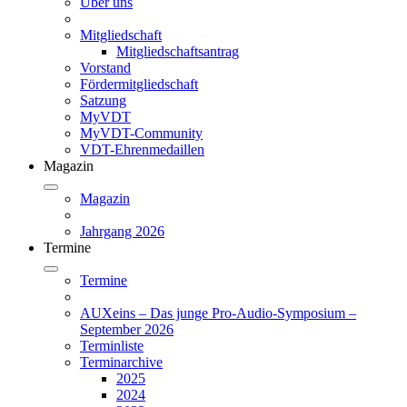
Über uns
Mitgliedschaft
Mitgliedschaftsantrag
Vorstand
Fördermitgliedschaft
Satzung
MyVDT
MyVDT-Community
VDT-Ehrenmedaillen
Magazin
Magazin
Jahrgang 2026
Termine
Termine
AUXeins – Das junge Pro-Audio-Symposium –
September 2026
Terminliste
Terminarchive
2025
2024