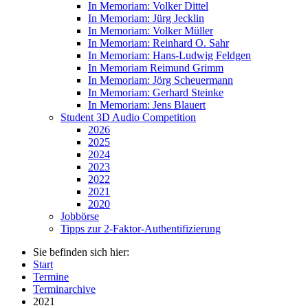
In Memoriam: Volker Dittel
In Memoriam: Jürg Jecklin
In Memoriam: Volker Müller
In Memoriam: Reinhard O. Sahr
In Memoriam: Hans-Ludwig Feldgen
In Memoriam Reimund Grimm
In Memoriam: Jörg Scheuermann
In Memoriam: Gerhard Steinke
In Memoriam: Jens Blauert
Student 3D Audio Competition
2026
2025
2024
2023
2022
2021
2020
Jobbörse
Tipps zur 2-Faktor-Authentifizierung
Sie befinden sich hier:
Start
Termine
Terminarchive
2021