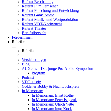
Referat Beschallung
Referat Film Fernsehen
Referat Forschung und Entwicklung
Referat Game Audio
Referat Musik- und Wortproduktion
Referat VDT-Nachwuchs
Referat Theater
Berufsübersicht
Förderfirmen
Rubriken
Rubriken
Versicherungen
Blog
AUXeins – Das junge Pro-Audio-Symposium
Program
Podcast
VDT + isdv
Goldener Bobby & Nachwuchspreis
In Memoriam
In Memoriam: Ernst Rothe
In Memoriam: Peter Isajczuk
In Memoriam: Ulrich Vette
In Memoriam: Ingo Kock