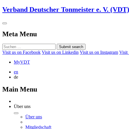
Verband Deutscher Tonmeister e. V. (VDT
Meta Menu
Submit search
Visit us on Facebook
Visit us on Linkedin
Visit us on Instagram
Visit
MyVDT
en
de
Main Menu
Über uns
Über uns
Mitgliedschaft