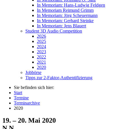
In Memoriam: Hans-Ludwig Feldgen
In Memoriam Reimund Grimm
In Memoriam: Jörg Scheuermann
In Memoriam: Gerhard Steinke
In Memoriam: Jens Blauert
Student 3D Audio Competition
2026
2025
2024
2023
2022
2021
2020
Jobbörse
Tipps zur 2-Faktor-Authentifizierung
Sie befinden sich hier:
Start
Termine
Terminarchive
2020
19. – 20. Mai 2020
N.N.