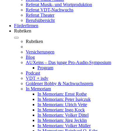
Referat Musik- und Wortproduktion
Referat VDT-Nachwuchs
Referat Theater
Berufsübersicht
Förderfirmen
Rubriken
Rubriken
Versicherungen
Blog
AUXeins – Das junge Pro-Audio-Symposium
Program
Podcast
VDT + isdv
Goldener Bobby & Nachwuchspreis
In Memoriam
In Memoriam: Ernst Rothe
In Memoriam: Peter Isajczuk
In Memoriam: Ulrich Vette
In Memoriam: Ingo Kock
In Memoriam: Volker Dittel
In Memoriam: Jürg Jecklin
In Memoriam: Volker Müller
In Memoriam: Reinhard O. Sahr