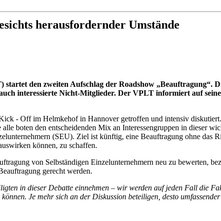
gesichts herausfordernder Umstände
 startet den zweiten Aufschlag der Roadshow „Beauftragung“. Die
 auch interessierte Nicht-Mitglieder. Der VPLT informiert auf sein
Kick - Off im Helmkehof in Hannover getroffen und intensiv diskutier
 alle boten den entscheidenden Mix an Interessengruppen in dieser wic
zelunternehmern (SEU). Ziel ist künftig, eine Beauftragung ohne das Ri
 auswirken können, zu schaffen.
uftragung von Selbständigen Einzelunternehmern neu zu bewerten, be
r Beauftragung gerecht werden.
igten in dieser Debatte einnehmen – wir werden auf jeden Fall die Fak
en können. Je mehr sich an der Diskussion beteiligen, desto umfassende