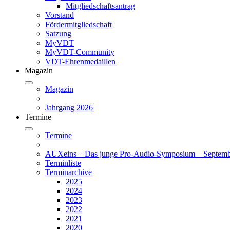
Mitgliedschaftsantrag
Vorstand
Fördermitgliedschaft
Satzung
MyVDT
MyVDT-Community
VDT-Ehrenmedaillen
Magazin
Magazin
Jahrgang 2026
Termine
Termine
AUXeins – Das junge Pro-Audio-Symposium – Septemb
Terminliste
Terminarchive
2025
2024
2023
2022
2021
2020