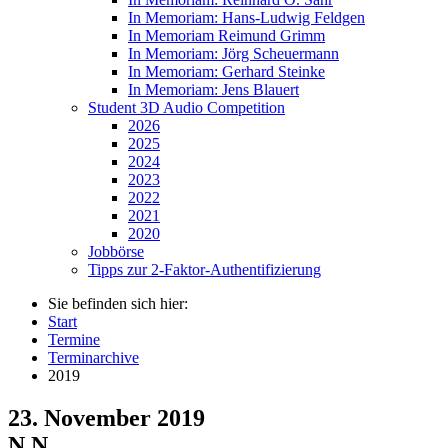
In Memoriam: Hans-Ludwig Feldgen
In Memoriam Reimund Grimm
In Memoriam: Jörg Scheuermann
In Memoriam: Gerhard Steinke
In Memoriam: Jens Blauert
Student 3D Audio Competition
2026
2025
2024
2023
2022
2021
2020
Jobbörse
Tipps zur 2-Faktor-Authentifizierung
Sie befinden sich hier:
Start
Termine
Terminarchive
2019
23. November 2019
N.N.