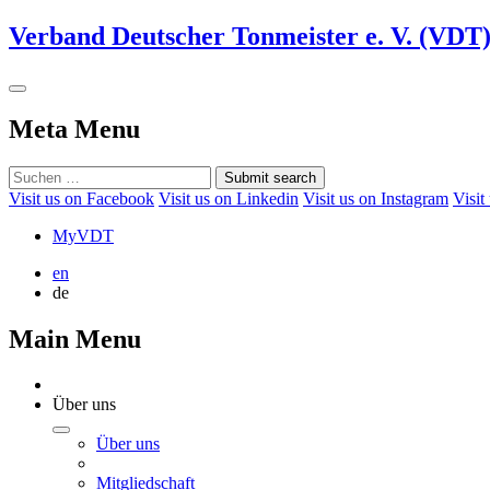
Verband Deutscher Tonmeister e. V. (VDT
Meta Menu
Submit search
Visit us on Facebook
Visit us on Linkedin
Visit us on Instagram
Visit
MyVDT
en
de
Main Menu
Über uns
Über uns
Mitgliedschaft