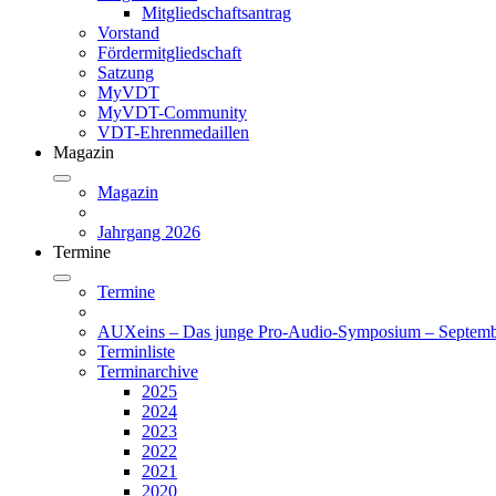
Mitgliedschaftsantrag
Vorstand
Fördermitgliedschaft
Satzung
MyVDT
MyVDT-Community
VDT-Ehrenmedaillen
Magazin
Magazin
Jahrgang 2026
Termine
Termine
AUXeins – Das junge Pro-Audio-Symposium – Septemb
Terminliste
Terminarchive
2025
2024
2023
2022
2021
2020