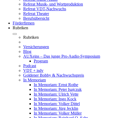
Referat Musik- und Wortproduktion
Referat VDT-Nachwuchs
Referat Theater
Berufsübersicht
Förderfirmen
Rubriken
Rubriken
Versicherungen
Blog
AUXeins – Das junge Pro-Audio-Symposium
Program
Podcast
VDT + isdv
Goldener Bobby & Nachwuchspreis
In Memoriam
In Memoriam: Ernst Rothe
In Memoriam: Peter Isajczuk
In Memoriam: Ulrich Vette
In Memoriam: Ingo Kock
In Memoriam: Volker Dittel
In Memoriam: Jürg Jecklin
In Memoriam: Volker Müller
In Memoriam: Reinhard O. Sahr