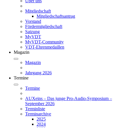
Über uns
Mitgliedschaft
Mitgliedschaftsantrag
Vorstand
Fördermitgliedschaft
Satzung
MyVDT
MyVDT-Community
VDT-Ehrenmedaillen
Magazin
Magazin
Jahrgang 2026
Termine
Termine
AUXeins – Das junge Pro-Audio-Symposium –
September 2026
Terminliste
Terminarchive
2025
2024