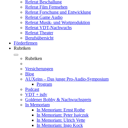
Referat Beschallung
Referat Film Fernsehen
Referat Forschung und Entwicklung
Referat Game Audio
Referat Musik- und Wortproduktion
Referat VDT-Nachwuchs
Referat Theater
Berufsübersicht
Förderfirmen
Rubriken
Rubriken
Versicherungen
Blog
AUXeins – Das junge Pro-Audio-Symposium
Program
Podcast
VDT + isdv
Goldener Bobby & Nachwuchspreis
In Memoriam
In Memoriam: Ernst Rothe
In Memoriam: Peter Isajczuk
In Memoriam: Ulrich Vette
In Memoriam: Ingo Kock