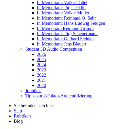
In Memoriam: Volker Dittel
In Memoriam: Jürg Jecklin
In Memoriam: Volker Müller
In Memoriam: Reinhard O. Sahr
In Memoriam: Hans-Ludwig Feldgen
In Memoriam Reimund Grimm
In Memoriam: Jörg Scheuermann
In Memoriam: Gerhard Steinke
In Memoriam: Jens Blauert
Student 3D Audio Competition
2026
2025
2024
2023
2022
2021
2020
Jobbörse
Tipps zur 2-Faktor-Authentifizierung
Sie befinden sich hier:
Start
Rubriken
Blog