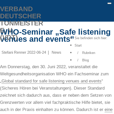
VERBAND
Meta Menu
DEUTSCHER
TONMEISTER
E. V.
WHO-Seminar „Safe listening
(VDT)
venues and events”
Sie befinden sich hier:
Start
Stefani Renner
2022-06-24
News
Rubriken
Blog
Am Donnerstag, den 30. Juni 2022, veranstaltet die
Weltgesundheitsorganisation WHO ein Fachseminar zum
„
Global standard for safe listening venues and events
“
(Sicheres Hören bei Veranstaltungen). Dieser Standard
zeichnet sich dadurch aus, dass er neben dem Setzen von
Grenzwerten vor allem viel fachpraktische Hilfe bietet, sie
auch in der Praxis einhalten zu können. Dadurch ist er
eine