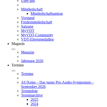
Über uns
Mitgliedschaft
Mitgliedschaftsantrag
Vorstand
Fördermitgliedschaft
Satzung
MyVDT
MyVDT-Community
VDT-Ehrenmedaillen
Magazin
Magazin
Jahrgang 2026
Termine
Termine
AUXeins – Das junge Pro-Audio-Symposium –
September 2026
Terminliste
Terminarchive
2025
2024