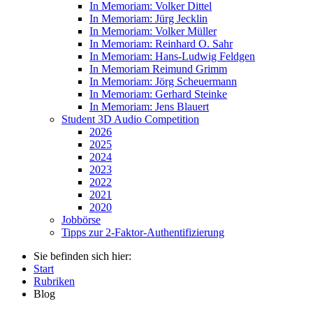
In Memoriam: Volker Dittel
In Memoriam: Jürg Jecklin
In Memoriam: Volker Müller
In Memoriam: Reinhard O. Sahr
In Memoriam: Hans-Ludwig Feldgen
In Memoriam Reimund Grimm
In Memoriam: Jörg Scheuermann
In Memoriam: Gerhard Steinke
In Memoriam: Jens Blauert
Student 3D Audio Competition
2026
2025
2024
2023
2022
2021
2020
Jobbörse
Tipps zur 2-Faktor-Authentifizierung
Sie befinden sich hier:
Start
Rubriken
Blog