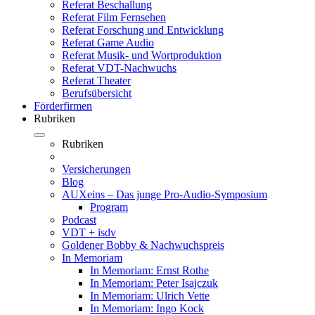
Referat Beschallung
Referat Film Fernsehen
Referat Forschung und Entwicklung
Referat Game Audio
Referat Musik- und Wortproduktion
Referat VDT-Nachwuchs
Referat Theater
Berufsübersicht
Förderfirmen
Rubriken
Rubriken
Versicherungen
Blog
AUXeins – Das junge Pro-Audio-Symposium
Program
Podcast
VDT + isdv
Goldener Bobby & Nachwuchspreis
In Memoriam
In Memoriam: Ernst Rothe
In Memoriam: Peter Isajczuk
In Memoriam: Ulrich Vette
In Memoriam: Ingo Kock