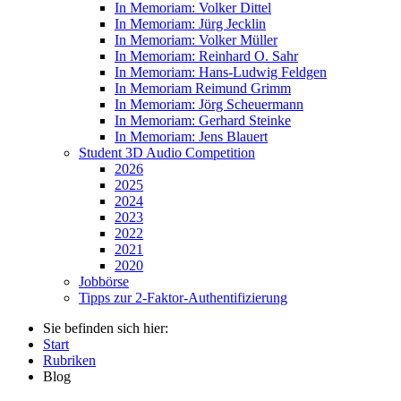
In Memoriam: Volker Dittel
In Memoriam: Jürg Jecklin
In Memoriam: Volker Müller
In Memoriam: Reinhard O. Sahr
In Memoriam: Hans-Ludwig Feldgen
In Memoriam Reimund Grimm
In Memoriam: Jörg Scheuermann
In Memoriam: Gerhard Steinke
In Memoriam: Jens Blauert
Student 3D Audio Competition
2026
2025
2024
2023
2022
2021
2020
Jobbörse
Tipps zur 2-Faktor-Authentifizierung
Sie befinden sich hier:
Start
Rubriken
Blog