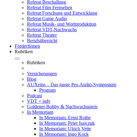
Referat Beschallung
Referat Film Fernsehen
Referat Forschung und Entwicklung
Referat Game Audio
Referat Musik- und Wortproduktion
Referat VDT-Nachwuchs
Referat Theater
Berufsübersicht
Förderfirmen
Rubriken
Rubriken
Versicherungen
Blog
AUXeins – Das junge Pro-Audio-Symposium
Program
Podcast
VDT + isdv
Goldener Bobby & Nachwuchspreis
In Memoriam
In Memoriam: Ernst Rothe
In Memoriam: Peter Isajczuk
In Memoriam: Ulrich Vette
In Memoriam: Ingo Kock