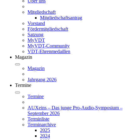
Über uns
Mitgliedschaft
Mitgliedschaftsantrag
Vorstand
Fördermitgliedschaft
Satzung
MyVDT
MyVDT-Community
VDT-Ehrenmedaillen
Magazin
Magazin
Jahrgang 2026
Termine
Termine
AUXeins – Das junge Pro-Audio-Symposium –
September 2026
Terminliste
Terminarchive
2025
2024