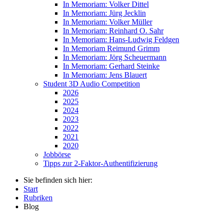
In Memoriam: Volker Dittel
In Memoriam: Jürg Jecklin
In Memoriam: Volker Müller
In Memoriam: Reinhard O. Sahr
In Memoriam: Hans-Ludwig Feldgen
In Memoriam Reimund Grimm
In Memoriam: Jörg Scheuermann
In Memoriam: Gerhard Steinke
In Memoriam: Jens Blauert
Student 3D Audio Competition
2026
2025
2024
2023
2022
2021
2020
Jobbörse
Tipps zur 2-Faktor-Authentifizierung
Sie befinden sich hier:
Start
Rubriken
Blog