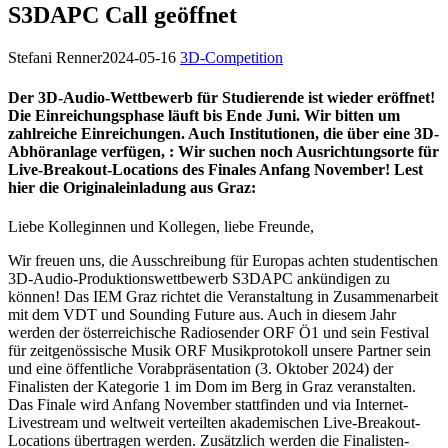
S3DAPC Call geöffnet
Stefani Renner
2024-05-16
3D-Competition
Der 3D-Audio-Wettbewerb für Studierende ist wieder eröffnet!
Die Einreichungsphase läuft bis Ende Juni. Wir bitten um
zahlreiche Einreichungen. Auch Institutionen, die über eine 3D-
Abhöranlage verfügen,
: Wir suchen noch Ausrichtungsorte für
Live-Breakout-Locations des Finales Anfang November! Lest
hier die Originaleinladung aus Graz:
Liebe Kolleginnen und Kollegen, liebe Freunde,
Wir freuen uns, die Ausschreibung für Europas achten studentischen
3D-Audio-Produktionswettbewerb S3DAPC ankündigen zu
können! Das IEM Graz richtet die Veranstaltung in Zusammenarbeit
mit dem VDT und Sounding Future aus. Auch in diesem Jahr
werden der österreichische Radiosender ORF Ö1 und sein Festival
für zeitgenössische Musik ORF Musikprotokoll unsere Partner sein
und eine öffentliche Vorabpräsentation (3. Oktober 2024) der
Finalisten der Kategorie 1 im Dom im Berg in Graz veranstalten.
Das Finale wird Anfang November stattfinden und via Internet-
Livestream und weltweit verteilten akademischen Live-Breakout-
Locations übertragen werden. Zusätzlich werden die Finalisten-