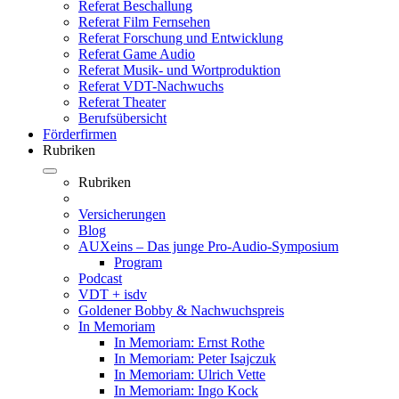
Referat Beschallung
Referat Film Fernsehen
Referat Forschung und Entwicklung
Referat Game Audio
Referat Musik- und Wortproduktion
Referat VDT-Nachwuchs
Referat Theater
Berufsübersicht
Förderfirmen
Rubriken
Rubriken
Versicherungen
Blog
AUXeins – Das junge Pro-Audio-Symposium
Program
Podcast
VDT + isdv
Goldener Bobby & Nachwuchspreis
In Memoriam
In Memoriam: Ernst Rothe
In Memoriam: Peter Isajczuk
In Memoriam: Ulrich Vette
In Memoriam: Ingo Kock