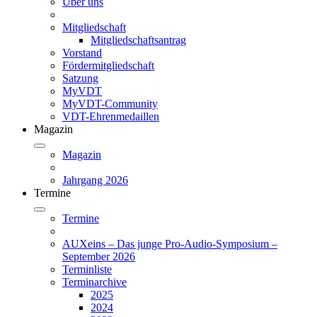
Über uns
Mitgliedschaft
Mitgliedschaftsantrag
Vorstand
Fördermitgliedschaft
Satzung
MyVDT
MyVDT-Community
VDT-Ehrenmedaillen
Magazin
Magazin
Jahrgang 2026
Termine
Termine
AUXeins – Das junge Pro-Audio-Symposium –
September 2026
Terminliste
Terminarchive
2025
2024