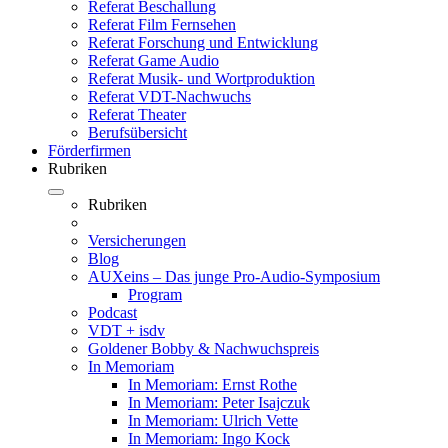
Referat Beschallung
Referat Film Fernsehen
Referat Forschung und Entwicklung
Referat Game Audio
Referat Musik- und Wortproduktion
Referat VDT-Nachwuchs
Referat Theater
Berufsübersicht
Förderfirmen
Rubriken
Rubriken
Versicherungen
Blog
AUXeins – Das junge Pro-Audio-Symposium
Program
Podcast
VDT + isdv
Goldener Bobby & Nachwuchspreis
In Memoriam
In Memoriam: Ernst Rothe
In Memoriam: Peter Isajczuk
In Memoriam: Ulrich Vette
In Memoriam: Ingo Kock