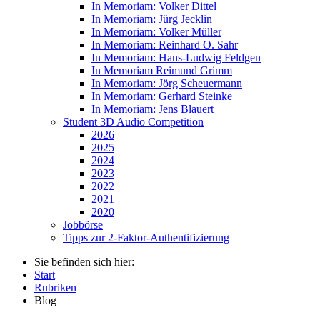
In Memoriam: Volker Dittel
In Memoriam: Jürg Jecklin
In Memoriam: Volker Müller
In Memoriam: Reinhard O. Sahr
In Memoriam: Hans-Ludwig Feldgen
In Memoriam Reimund Grimm
In Memoriam: Jörg Scheuermann
In Memoriam: Gerhard Steinke
In Memoriam: Jens Blauert
Student 3D Audio Competition
2026
2025
2024
2023
2022
2021
2020
Jobbörse
Tipps zur 2-Faktor-Authentifizierung
Sie befinden sich hier:
Start
Rubriken
Blog