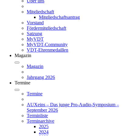
Über uns
Mitgliedschaft
Mitgliedschaftsantrag
Vorstand
Fördermitgliedschaft
Satzung
MyVDT
MyVDT-Community
VDT-Ehrenmedaillen
Magazin
Magazin
Jahrgang 2026
Termine
Termine
AUXeins – Das junge Pro-Audio-Symposium –
September 2026
Terminliste
Terminarchive
2025
2024