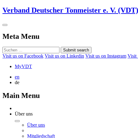
Verband Deutscher Tonmeister e. V. (VDT
Meta Menu
Submit search
Visit us on Facebook
Visit us on Linkedin
Visit us on Instagram
Visit
MyVDT
en
de
Main Menu
Über uns
Über uns
Mitgliedschaft