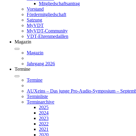
Mitgliedschaftsantrag
Vorstand
Fördermitgliedschaft
Satzung
MyVDT
MyVDT-Community
VDT-Ehrenmedaillen
Magazin
Magazin
Jahrgang 2026
Termine
Termine
AUXeins – Das junge Pro-Audio-Symposium – Septemb
Terminliste
Terminarchive
2025
2024
2023
2022
2021
2020