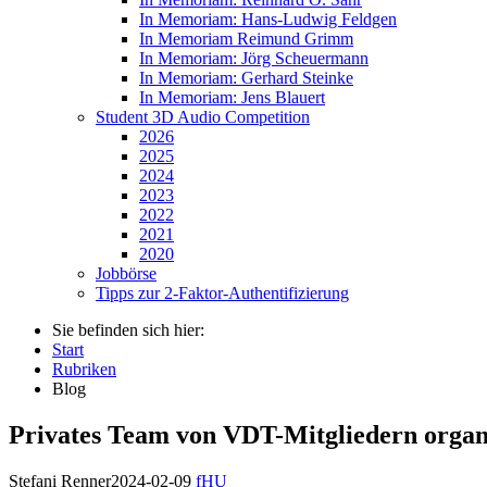
In Memoriam: Hans-Ludwig Feldgen
In Memoriam Reimund Grimm
In Memoriam: Jörg Scheuermann
In Memoriam: Gerhard Steinke
In Memoriam: Jens Blauert
Student 3D Audio Competition
2026
2025
2024
2023
2022
2021
2020
Jobbörse
Tipps zur 2-Faktor-Authentifizierung
Sie befinden sich hier:
Start
Rubriken
Blog
Privates Team von VDT-Mitgliedern organi
Stefani Renner
2024-02-09
fHU