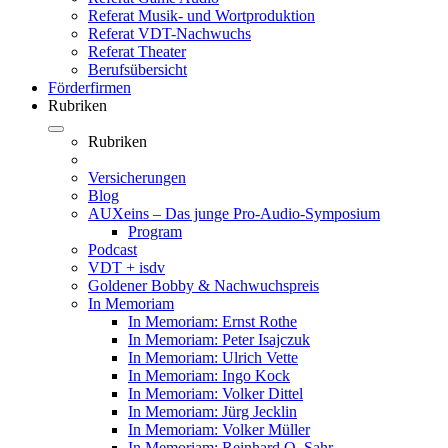
Referat Musik- und Wortproduktion
Referat VDT-Nachwuchs
Referat Theater
Berufsübersicht
Förderfirmen
Rubriken
Rubriken
Versicherungen
Blog
AUXeins – Das junge Pro-Audio-Symposium
Program
Podcast
VDT + isdv
Goldener Bobby & Nachwuchspreis
In Memoriam
In Memoriam: Ernst Rothe
In Memoriam: Peter Isajczuk
In Memoriam: Ulrich Vette
In Memoriam: Ingo Kock
In Memoriam: Volker Dittel
In Memoriam: Jürg Jecklin
In Memoriam: Volker Müller
In Memoriam: Reinhard O. Sahr