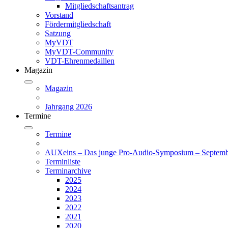
Mitgliedschaftsantrag
Vorstand
Fördermitgliedschaft
Satzung
MyVDT
MyVDT-Community
VDT-Ehrenmedaillen
Magazin
Magazin
Jahrgang 2026
Termine
Termine
AUXeins – Das junge Pro-Audio-Symposium – Septemb
Terminliste
Terminarchive
2025
2024
2023
2022
2021
2020