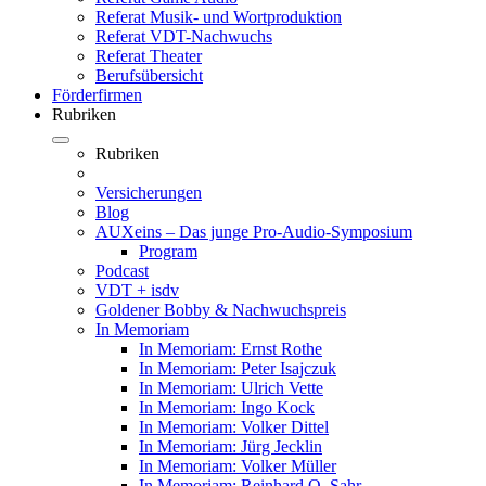
Referat Musik- und Wortproduktion
Referat VDT-Nachwuchs
Referat Theater
Berufsübersicht
Förderfirmen
Rubriken
Rubriken
Versicherungen
Blog
AUXeins – Das junge Pro-Audio-Symposium
Program
Podcast
VDT + isdv
Goldener Bobby & Nachwuchspreis
In Memoriam
In Memoriam: Ernst Rothe
In Memoriam: Peter Isajczuk
In Memoriam: Ulrich Vette
In Memoriam: Ingo Kock
In Memoriam: Volker Dittel
In Memoriam: Jürg Jecklin
In Memoriam: Volker Müller
In Memoriam: Reinhard O. Sahr