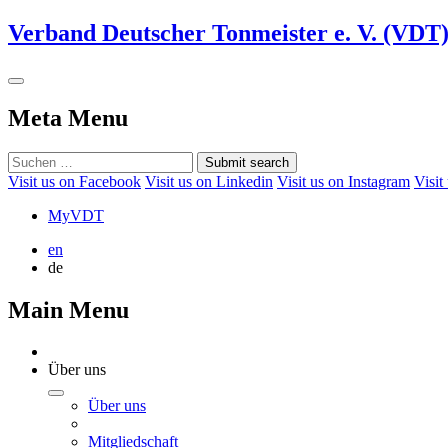
Verband Deutscher Tonmeister e. V. (VDT
Meta Menu
Submit search
Visit us on Facebook
Visit us on Linkedin
Visit us on Instagram
Visit
MyVDT
en
de
Main Menu
Über uns
Über uns
Mitgliedschaft