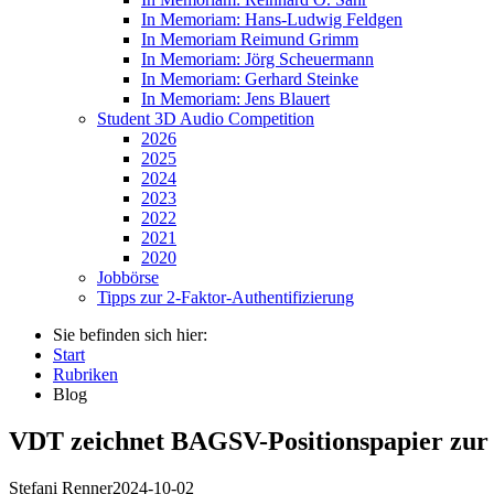
In Memoriam: Hans-Ludwig Feldgen
In Memoriam Reimund Grimm
In Memoriam: Jörg Scheuermann
In Memoriam: Gerhard Steinke
In Memoriam: Jens Blauert
Student 3D Audio Competition
2026
2025
2024
2023
2022
2021
2020
Jobbörse
Tipps zur 2-Faktor-Authentifizierung
Sie befinden sich hier:
Start
Rubriken
Blog
VDT zeichnet BAGSV-Positionspapier zur R
Stefani Renner
2024-10-02