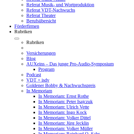
Referat Musik- und Wortproduktion
Referat VDT-Nachwuchs
Referat Theater
Berufsübersicht
Förderfirmen
Rubriken
Rubriken
Versicherungen
Blog
AUXeins – Das junge Pro-Audio-Symposium
Program
Podcast
VDT + isdv
Goldener Bobby & Nachwuchspreis
In Memoriam
In Memoriam: Ernst Rothe
In Memoriam: Peter Isajczuk
In Memoriam: Ulrich Vette
In Memoriam: Ingo Kock
In Memoriam: Volker Dittel
In Memoriam: Jürg Jecklin
In Memoriam: Volker Müller
In Memoriam: Reinhard O. Sahr