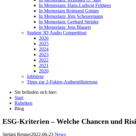
In Memoriam: Hans-Ludwig Feldgen
In Memoriam Reimund Grimm
In Memoriam: Jörg Scheuermann
In Memoriam: Gerhard Steinke
In Memoriam: Jens Blauert
Student 3D Audio Competition
2026
2025
2024
2023
2022
2021
2020
Jobbörse
Tipps zur 2-Faktor-Authentifizierung
Sie befinden sich hier:
Start
Rubriken
Blog
ESG-Kriterien – Welche Chancen und Risik
Stefani Renner
2022-06-23
News