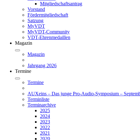
Mitgliedschaftsantrag
Vorstand
Fördermitgliedschaft
Satzung
MyVDT
MyVDT-Community
VDT-Ehrenmedaillen
Magazin
Magazin
Jahrgang 2026
Termine
Termine
AUXeins – Das junge Pro-Audio-Symposium – Septemb
Terminliste
Terminarchive
2025
2024
2023
2022
2021
2020