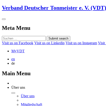
Verband Deutscher Tonmeister e. V. (VDT
Meta Menu
Submit search
Visit us on Facebook
Visit us on Linkedin
Visit us on Instagram
Visit
MyVDT
en
de
Main Menu
Über uns
Über uns
Mitgliedschaft