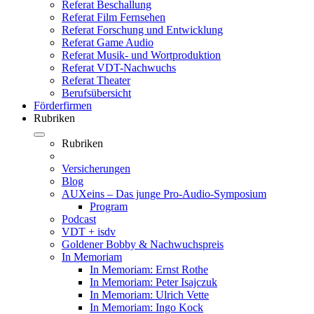
Referat Beschallung
Referat Film Fernsehen
Referat Forschung und Entwicklung
Referat Game Audio
Referat Musik- und Wortproduktion
Referat VDT-Nachwuchs
Referat Theater
Berufsübersicht
Förderfirmen
Rubriken
Rubriken
Versicherungen
Blog
AUXeins – Das junge Pro-Audio-Symposium
Program
Podcast
VDT + isdv
Goldener Bobby & Nachwuchspreis
In Memoriam
In Memoriam: Ernst Rothe
In Memoriam: Peter Isajczuk
In Memoriam: Ulrich Vette
In Memoriam: Ingo Kock