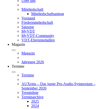
Über uns
Mitgliedschaft
Mitgliedschaftsantrag
Vorstand
Fördermitgliedschaft
Satzung
MyVDT
MyVDT-Community
VDT-Ehrenmedaillen
Magazin
Magazin
Jahrgang 2026
Termine
Termine
AUXeins – Das junge Pro-Audio-Symposium –
September 2026
Terminliste
Terminarchive
2025
2024