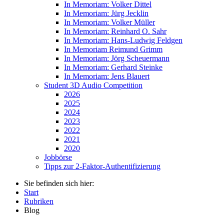
In Memoriam: Volker Dittel
In Memoriam: Jürg Jecklin
In Memoriam: Volker Müller
In Memoriam: Reinhard O. Sahr
In Memoriam: Hans-Ludwig Feldgen
In Memoriam Reimund Grimm
In Memoriam: Jörg Scheuermann
In Memoriam: Gerhard Steinke
In Memoriam: Jens Blauert
Student 3D Audio Competition
2026
2025
2024
2023
2022
2021
2020
Jobbörse
Tipps zur 2-Faktor-Authentifizierung
Sie befinden sich hier:
Start
Rubriken
Blog