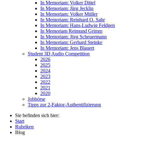
In Memoriam: Volker Dittel
In Memoriam: Jürg Jecklin
In Memoriam: Volker Müller
In Memoriam: Reinhard O. Sahr
In Memoriam: Hans-Ludwig Feldgen
In Memoriam Reimund Grimm
In Memoriam: Jörg Scheuermann
In Memoriam: Gerhard Steinke
In Memoriam: Jens Blauert
Student 3D Audio Competition
2026
2025
2024
2023
2022
2021
2020
Jobbörse
Tipps zur 2-Faktor-Authentifizierung
Sie befinden sich hier:
Start
Rubriken
Blog