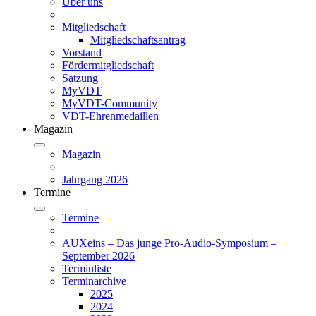
Über uns
Mitgliedschaft
Mitgliedschaftsantrag
Vorstand
Fördermitgliedschaft
Satzung
MyVDT
MyVDT-Community
VDT-Ehrenmedaillen
Magazin
Magazin
Jahrgang 2026
Termine
Termine
AUXeins – Das junge Pro-Audio-Symposium –
September 2026
Terminliste
Terminarchive
2025
2024