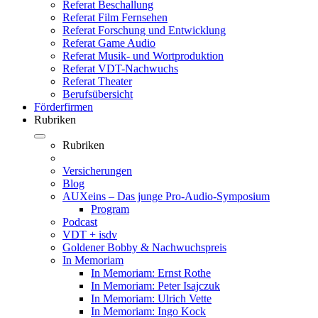
Referat Beschallung
Referat Film Fernsehen
Referat Forschung und Entwicklung
Referat Game Audio
Referat Musik- und Wortproduktion
Referat VDT-Nachwuchs
Referat Theater
Berufsübersicht
Förderfirmen
Rubriken
Rubriken
Versicherungen
Blog
AUXeins – Das junge Pro-Audio-Symposium
Program
Podcast
VDT + isdv
Goldener Bobby & Nachwuchspreis
In Memoriam
In Memoriam: Ernst Rothe
In Memoriam: Peter Isajczuk
In Memoriam: Ulrich Vette
In Memoriam: Ingo Kock