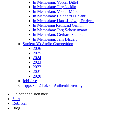
In Memoriam: Volker Dittel
In Memoriam: Jürg Jecklin
In Memoriam: Volker Müller
In Memoriam: Reinhard O. Sahr
In Memoriam: Hans-Ludwig Feldgen
In Memoriam Reimund Grimm
In Memoriam: Jörg Scheuermann
In Memoriam: Gerhard Steinke
In Memoriam: Jens Blauert
Student 3D Audio Competition
2026
2025
2024
2023
2022
2021
2020
Jobbörse
Tipps zur 2-Faktor-Authentifizierung
Sie befinden sich hier:
Start
Rubriken
Blog