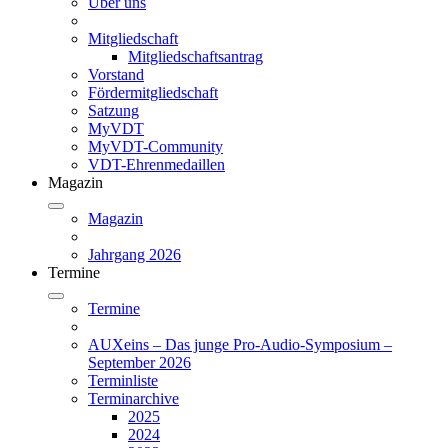
Über uns
Mitgliedschaft
Mitgliedschaftsantrag
Vorstand
Fördermitgliedschaft
Satzung
MyVDT
MyVDT-Community
VDT-Ehrenmedaillen
Magazin
Magazin
Jahrgang 2026
Termine
Termine
AUXeins – Das junge Pro-Audio-Symposium –
September 2026
Terminliste
Terminarchive
2025
2024