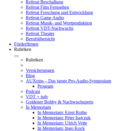
Referat Beschallung
Referat Film Fernsehen
Referat Forschung und Entwicklung
Referat Game Audio
Referat Musik- und Wortproduktion
Referat VDT-Nachwuchs
Referat Theater
Berufsübersicht
Förderfirmen
Rubriken
Rubriken
Versicherungen
Blog
AUXeins – Das junge Pro-Audio-Symposium
Program
Podcast
VDT + isdv
Goldener Bobby & Nachwuchspreis
In Memoriam
In Memoriam: Ernst Rothe
In Memoriam: Peter Isajczuk
In Memoriam: Ulrich Vette
In Memoriam: Ingo Kock