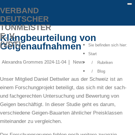
VERBAND
Meta Menu
DEUTSCHER
TONMEISTER
E. V.
Klangbeurteilung von
(VDT)
Geigenaufnahmen
Sie befinden sich hier:
Start
Alexandra Grommes
2024-11-04
News
Rubriken
Blog
Unser Mitglied Daniel Dettwiler aus der Schweiz ist an
einem Forschungprojekt beteiligt, das sich mit der sach-
und fachgerechten Untersuchung und Bewertung von
Geigen beschäftigt. In dieser Studie geht es darum,
verschiedene Geigen-Bauarten ähnlicher Preisklassen
miteinander zu vergleichen.
Der Forschungsgruppe fehlen noch weitere zwanzig