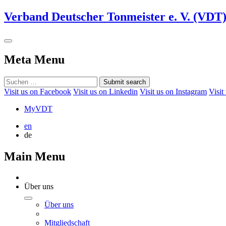
Verband Deutscher Tonmeister e. V. (VDT
Meta Menu
Submit search
Visit us on Facebook
Visit us on Linkedin
Visit us on Instagram
Visit
MyVDT
en
de
Main Menu
Über uns
Über uns
Mitgliedschaft