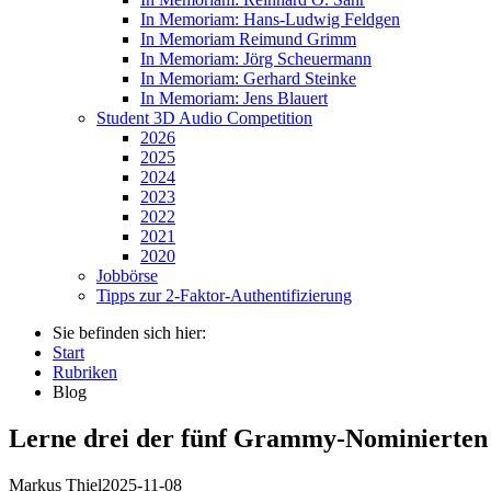
In Memoriam: Hans-Ludwig Feldgen
In Memoriam Reimund Grimm
In Memoriam: Jörg Scheuermann
In Memoriam: Gerhard Steinke
In Memoriam: Jens Blauert
Student 3D Audio Competition
2026
2025
2024
2023
2022
2021
2020
Jobbörse
Tipps zur 2-Faktor-Authentifizierung
Sie befinden sich hier:
Start
Rubriken
Blog
Lerne drei der fünf Grammy-Nominierten 
Markus Thiel
2025-11-08