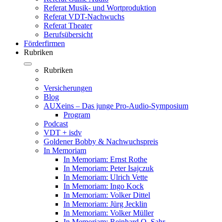
Referat Musik- und Wortproduktion
Referat VDT-Nachwuchs
Referat Theater
Berufsübersicht
Förderfirmen
Rubriken
Rubriken
Versicherungen
Blog
AUXeins – Das junge Pro-Audio-Symposium
Program
Podcast
VDT + isdv
Goldener Bobby & Nachwuchspreis
In Memoriam
In Memoriam: Ernst Rothe
In Memoriam: Peter Isajczuk
In Memoriam: Ulrich Vette
In Memoriam: Ingo Kock
In Memoriam: Volker Dittel
In Memoriam: Jürg Jecklin
In Memoriam: Volker Müller
In Memoriam: Reinhard O. Sahr