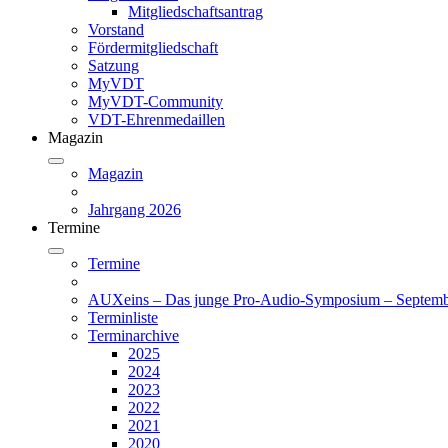
Mitgliedschaftsantrag
Vorstand
Fördermitgliedschaft
Satzung
MyVDT
MyVDT-Community
VDT-Ehrenmedaillen
Magazin
Magazin
Jahrgang 2026
Termine
Termine
AUXeins – Das junge Pro-Audio-Symposium – Septemb
Terminliste
Terminarchive
2025
2024
2023
2022
2021
2020