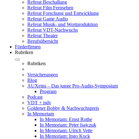
Referat Beschallung
Referat Film Fernsehen
Referat Forschung und Entwicklung
Referat Game Audio
Referat Musik- und Wortproduktion
Referat VDT-Nachwuchs
Referat Theater
Berufsübersicht
Förderfirmen
Rubriken
Rubriken
Versicherungen
Blog
AUXeins – Das junge Pro-Audio-Symposium
Program
Podcast
VDT + isdv
Goldener Bobby & Nachwuchspreis
In Memoriam
In Memoriam: Ernst Rothe
In Memoriam: Peter Isajczuk
In Memoriam: Ulrich Vette
In Memoriam: Ingo Kock