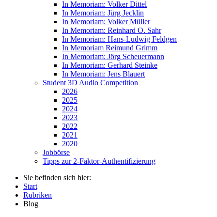
In Memoriam: Volker Dittel
In Memoriam: Jürg Jecklin
In Memoriam: Volker Müller
In Memoriam: Reinhard O. Sahr
In Memoriam: Hans-Ludwig Feldgen
In Memoriam Reimund Grimm
In Memoriam: Jörg Scheuermann
In Memoriam: Gerhard Steinke
In Memoriam: Jens Blauert
Student 3D Audio Competition
2026
2025
2024
2023
2022
2021
2020
Jobbörse
Tipps zur 2-Faktor-Authentifizierung
Sie befinden sich hier:
Start
Rubriken
Blog