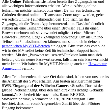
Alle
Online-Teilnehmende
haben bereits ihre Zugangsdaten und
alle wichtigen Informationen erhalten. Wer kurzfristig online
teilnehmen möchte, schreibt bitte eine
. Da wir aus technischen
Gründen diesmal online in Teams statt Zoom tagen werden, geben
wir jedem Online-Teilnehmenden den Tipp, sich für das
Zugangsgerät die Teams-App herunterzuladen. Das läuft deutlich
stabiler als eine Teilnahme über einen Browser. Falls ihr einen
Browser nehmen müsst, verwendet möglichst einen Microsoft-
Browser (Chrome, Edge). Zwingend notwendig: Um als Online-
Teilnehmer*in abstimmen zu können, musst du dich in deinem
persönlichen MyVDT-Bereich
einloggen. Bitte teste das vorab, da
wir in der MV selbst keine Zeit für technischen Support haben
werden. Mit der „Passwort neu setzen“-Funktion kann man sich
beliebig oft ein neues Passwort setzen, falls man sein Passwort nicht
mehr kennt. Wir haben für MyVDT-Neulinge auch ein
How-to zur
Anmeldung
verlinkt.
Allen Teilnehmenden, die
vor Ort
dabei sind, haben von uns bereits
die Anschrift des SWR erhalten. Am besten navigiert man zum
SWR-Eingang auf der Wilhelm-Camerer-Straße
. Dort ist der
(große) Nebeneingang, über den man direkt ins richtige Gebäude
kommt.Zu Sicherheit hier nochmals: Raum BE 8108,
Südwestrundfunk, Neckarstraße 230, 70190 Stuttgart. Bitte
beachtet, dass nur vorab Angemeldete Zutritt über den Pförtner-
Eingang bekommen.