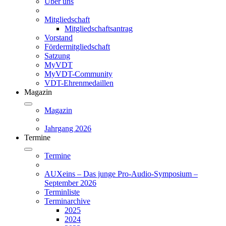
Über uns
Mitgliedschaft
Mitgliedschaftsantrag
Vorstand
Fördermitgliedschaft
Satzung
MyVDT
MyVDT-Community
VDT-Ehrenmedaillen
Magazin
Magazin
Jahrgang 2026
Termine
Termine
AUXeins – Das junge Pro-Audio-Symposium –
September 2026
Terminliste
Terminarchive
2025
2024