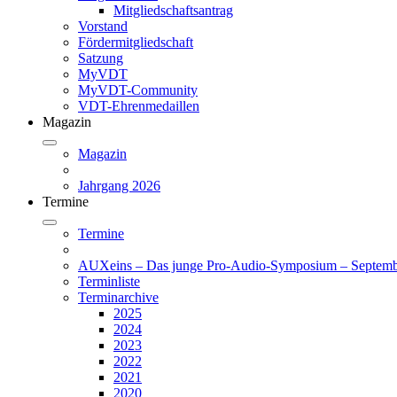
Mitgliedschaftsantrag
Vorstand
Fördermitgliedschaft
Satzung
MyVDT
MyVDT-Community
VDT-Ehrenmedaillen
Magazin
Magazin
Jahrgang 2026
Termine
Termine
AUXeins – Das junge Pro-Audio-Symposium – Septemb
Terminliste
Terminarchive
2025
2024
2023
2022
2021
2020