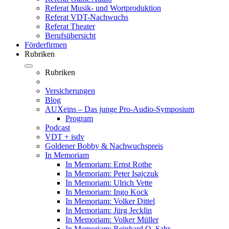
Referat Musik- und Wortproduktion
Referat VDT-Nachwuchs
Referat Theater
Berufsübersicht
Förderfirmen
Rubriken
Rubriken
Versicherungen
Blog
AUXeins – Das junge Pro-Audio-Symposium
Program
Podcast
VDT + isdv
Goldener Bobby & Nachwuchspreis
In Memoriam
In Memoriam: Ernst Rothe
In Memoriam: Peter Isajczuk
In Memoriam: Ulrich Vette
In Memoriam: Ingo Kock
In Memoriam: Volker Dittel
In Memoriam: Jürg Jecklin
In Memoriam: Volker Müller
In Memoriam: Reinhard O. Sahr