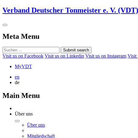
Verband Deutscher Tonmeister e. V. (VDT
Meta Menu
Submit search
Visit us on Facebook
Visit us on Linkedin
Visit us on Instagram
Visit
MyVDT
en
de
Main Menu
Über uns
Über uns
Mitgliedschaft