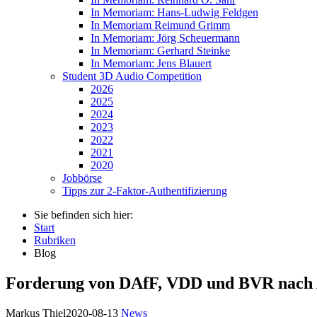
In Memoriam: Hans-Ludwig Feldgen
In Memoriam Reimund Grimm
In Memoriam: Jörg Scheuermann
In Memoriam: Gerhard Steinke
In Memoriam: Jens Blauert
Student 3D Audio Competition
2026
2025
2024
2023
2022
2021
2020
Jobbörse
Tipps zur 2-Faktor-Authentifizierung
Sie befinden sich hier:
Start
Rubriken
Blog
Forderung von DAfF, VDD und BVR nach A
Markus Thiel
2020-08-13
News