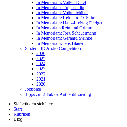
In Memoriam: Volker Dittel
In Memoriam: Jürg Jecklin
In Memoriam: Volker Müller
In Memoriam: Reinhard O. Sahr
In Memoriam: Hans-Ludwig Feldgen
In Memoriam Reimund Grimm
In Memoriam: Jörg Scheuermann
In Memoriam: Gerhard Steinke
In Memoriam: Jens Blauert
Student 3D Audio Competition
2026
2025
2024
2023
2022
2021
2020
Jobbörse
Tipps zur 2-Faktor-Authentifizierung
Sie befinden sich hier:
Start
Rubriken
Blog