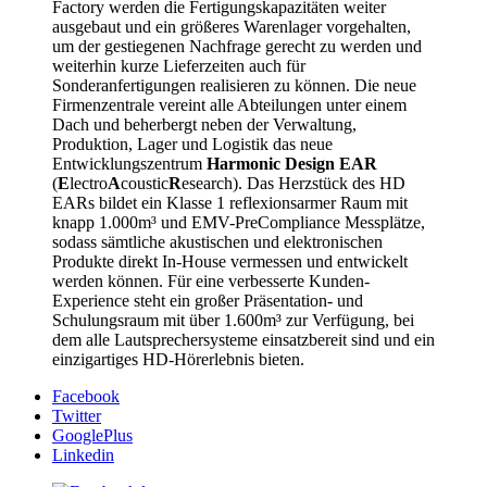
Factory werden die Fertigungskapazitäten weiter
ausgebaut und ein größeres Warenlager vorgehalten,
um der gestiegenen Nachfrage gerecht zu werden und
weiterhin kurze Lieferzeiten auch für
Sonderanfertigungen realisieren zu können. Die neue
Firmenzentrale vereint alle Abteilungen unter einem
Dach und beherbergt neben der Verwaltung,
Produktion, Lager und Logistik das neue
Entwicklungszentrum
Harmonic Design EAR
(
E
lectro
A
coustic
R
esearch). Das Herzstück des HD
EARs bildet ein Klasse 1 reflexionsarmer Raum mit
knapp 1.000m³ und EMV-PreCompliance Messplätze,
sodass sämtliche akustischen und elektronischen
Produkte direkt In-House vermessen und entwickelt
werden können. Für eine verbesserte Kunden-
Experience steht ein großer Präsentation- und
Schulungsraum mit über 1.600m³ zur Verfügung, bei
dem alle Lautsprechersysteme einsatzbereit sind und ein
einzigartiges HD-Hörerlebnis bieten.
Facebook
Twitter
GooglePlus
Linkedin