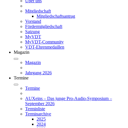
Über uns
Mitgliedschaft
Mitgliedschaftsantrag
Vorstand
Fördermitgliedschaft
Satzung
MyVDT
MyVDT-Community
VDT-Ehrenmedaillen
Magazin
Magazin
Jahrgang 2026
Termine
Termine
AUXeins – Das junge Pro-Audio-Symposium –
September 2026
Terminliste
Terminarchive
2025
2024