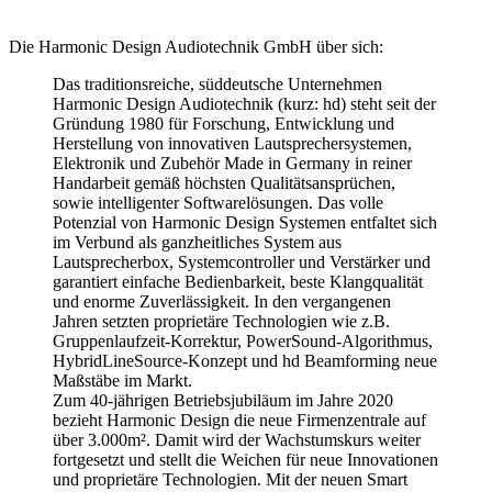
Die Harmonic Design Audiotechnik GmbH über sich:
Das traditionsreiche, süddeutsche Unternehmen
Harmonic Design Audiotechnik (kurz: hd) steht seit der
Gründung 1980 für Forschung, Entwicklung und
Herstellung von innovativen Lautsprechersystemen,
Elektronik und Zubehör Made in Germany in reiner
Handarbeit gemäß höchsten Qualitätsansprüchen,
sowie intelligenter Softwarelösungen. Das volle
Potenzial von Harmonic Design Systemen entfaltet sich
im Verbund als ganzheitliches System aus
Lautsprecherbox, Systemcontroller und Verstärker und
garantiert einfache Bedienbarkeit, beste Klangqualität
und enorme Zuverlässigkeit. In den vergangenen
Jahren setzten proprietäre Technologien wie z.B.
Gruppenlaufzeit-Korrektur, PowerSound-Algorithmus,
HybridLineSource-Konzept und hd Beamforming neue
Maßstäbe im Markt.
Zum 40-jährigen Betriebsjubiläum im Jahre 2020
bezieht Harmonic Design die neue Firmenzentrale auf
über 3.000m². Damit wird der Wachstumskurs weiter
fortgesetzt und stellt die Weichen für neue Innovationen
und proprietäre Technologien. Mit der neuen Smart