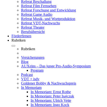
Referat Beschallung
Referat Film Fernsehen
Referat Forschung und Entwicklung
Referat Game Audio
Referat Musik- und Wortproduktion
Referat VDT-Nachwuchs
Referat Theater
Berufsübersicht
Förderfirmen
Rubriken
Rubriken
Versicherungen
Blog
AUXeins – Das junge Pro-Audio-Symposium
Program
Podcast
VDT + isdv
Goldener Bobby & Nachwuchspreis
In Memoriam
In Memoriam: Ernst Rothe
In Memoriam: Peter Isajczuk
In Memoriam: Ulrich Vette
In Memoriam: Ingo Kock