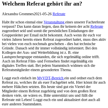
Welchem Referat gehört ihr an?
Alexandra Grommes
2021-05-26
Referate
Habt ihr schon einmal eine
Veranstaltung
eines unserer Fachreferate
verpasst? Das kann daran liegen, dass ihr keinem der acht
Referate
zugeordnet seid und somit die persönlichen Einladungen der
Gruppenleiter per Email nicht bekommt. Auch wenn ihr euch vor
vielen Jahren bereits einen Referat zugeordnet hattet, muss dies aktiv
bei vielen von euch nochmals geschehen - dies hat technische
Gründe. Danach seid ihr immer vollständig informiert. Bei den
Kollegen der Aus- und Weiterbildung ist z. B. eine
Lautsprechergruppe entstanden, die sich regelmäßig online trifft.
Auch im Referat Film- und Fernsehen findet regelmäßig ein
digitales Treffen statt. Bei jedem Stammtisch widmen sich die
Referatsmitglieder einem gesonderten Thema.
Loggt euch einfach im
MyVDT-Bereich
ein und ordnet euch dem
Referat zu, welches ihr als euer Fachgebiet seht. Hier könnt ihr auch
mehere Häkchen setzten. Bis heute sind gut ein Viertel der
Mitglieder einem Referat zugehörig und von dem großen Rest
denken viele, sie wären es. Bitte unterstützt uns und füllt die
Referate mit Leben! Loggt euch ein und aktualisiert dort auch all
eure anderen Stammdaten.