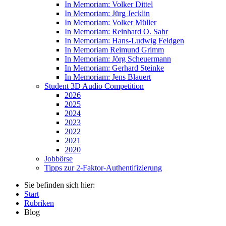
In Memoriam: Volker Dittel
In Memoriam: Jürg Jecklin
In Memoriam: Volker Müller
In Memoriam: Reinhard O. Sahr
In Memoriam: Hans-Ludwig Feldgen
In Memoriam Reimund Grimm
In Memoriam: Jörg Scheuermann
In Memoriam: Gerhard Steinke
In Memoriam: Jens Blauert
Student 3D Audio Competition
2026
2025
2024
2023
2022
2021
2020
Jobbörse
Tipps zur 2-Faktor-Authentifizierung
Sie befinden sich hier:
Start
Rubriken
Blog