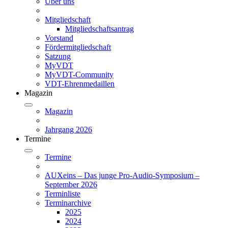
Über uns
Mitgliedschaft
Mitgliedschaftsantrag
Vorstand
Fördermitgliedschaft
Satzung
MyVDT
MyVDT-Community
VDT-Ehrenmedaillen
Magazin
Magazin
Jahrgang 2026
Termine
Termine
AUXeins – Das junge Pro-Audio-Symposium –
September 2026
Terminliste
Terminarchive
2025
2024