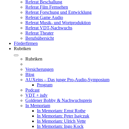
Referat Beschallung
Referat Film Fernsehen
Referat Forschung und Entwicklung
Referat Game Audio
Referat Musik- und Wortproduktion
Referat VDT-Nachwuchs
Referat Theater
Berufsübersicht
Förderfirmen
Rubriken
Rubriken
Versicherungen
Blog
AUXeins – Das junge Pro-Audio-Symposium
Program
Podcast
VDT + isdv
Goldener Bobby & Nachwuchspreis
In Memoriam
In Memoriam: Ernst Rothe
In Memoriam: Peter Isajczuk
In Memoriam: Ulrich Vette
In Memoriam: Ingo Kock