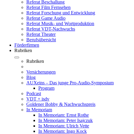
Referat Beschallung
Referat Film Fernsehen
Referat Forschung und Entwicklung
Referat Game Audio
Referat Musik- und Wortproduktion
Referat VDT-Nachwuchs
Referat Theater
Berufsübersicht
Förderfirmen
Rubriken
Rubriken
Versicherungen
Blog
AUXeins – Das junge Pro-Audio-Symposium
Program
Podcast
VDT + isdv
Goldener Bobby & Nachwuchspreis
In Memoriam
In Memoriam: Ernst Rothe
In Memoriam: Peter Isajczuk
In Memoriam: Ulrich Vette
In Memoriam: Ingo Kock