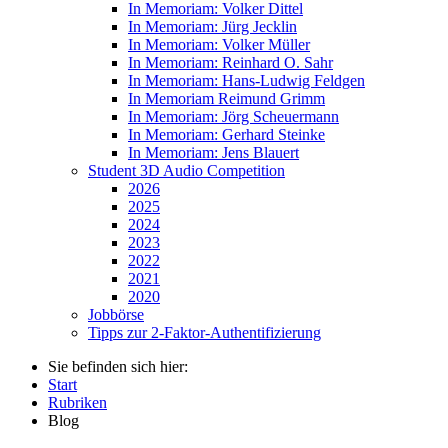
In Memoriam: Volker Dittel
In Memoriam: Jürg Jecklin
In Memoriam: Volker Müller
In Memoriam: Reinhard O. Sahr
In Memoriam: Hans-Ludwig Feldgen
In Memoriam Reimund Grimm
In Memoriam: Jörg Scheuermann
In Memoriam: Gerhard Steinke
In Memoriam: Jens Blauert
Student 3D Audio Competition
2026
2025
2024
2023
2022
2021
2020
Jobbörse
Tipps zur 2-Faktor-Authentifizierung
Sie befinden sich hier:
Start
Rubriken
Blog