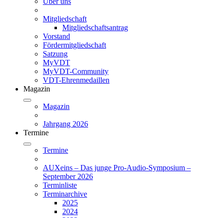
Über uns
Mitgliedschaft
Mitgliedschaftsantrag
Vorstand
Fördermitgliedschaft
Satzung
MyVDT
MyVDT-Community
VDT-Ehrenmedaillen
Magazin
Magazin
Jahrgang 2026
Termine
Termine
AUXeins – Das junge Pro-Audio-Symposium –
September 2026
Terminliste
Terminarchive
2025
2024