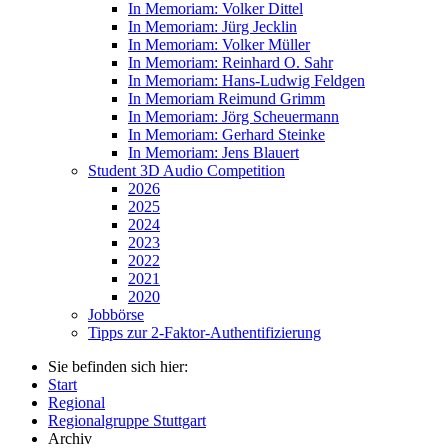
In Memoriam: Volker Dittel
In Memoriam: Jürg Jecklin
In Memoriam: Volker Müller
In Memoriam: Reinhard O. Sahr
In Memoriam: Hans-Ludwig Feldgen
In Memoriam Reimund Grimm
In Memoriam: Jörg Scheuermann
In Memoriam: Gerhard Steinke
In Memoriam: Jens Blauert
Student 3D Audio Competition
2026
2025
2024
2023
2022
2021
2020
Jobbörse
Tipps zur 2-Faktor-Authentifizierung
Sie befinden sich hier:
Start
Regional
Regionalgruppe Stuttgart
Archiv