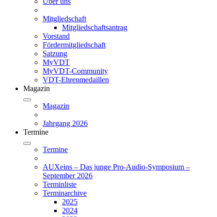
Über uns
Mitgliedschaft
Mitgliedschaftsantrag
Vorstand
Fördermitgliedschaft
Satzung
MyVDT
MyVDT-Community
VDT-Ehrenmedaillen
Magazin
Magazin
Jahrgang 2026
Termine
Termine
AUXeins – Das junge Pro-Audio-Symposium –
September 2026
Terminliste
Terminarchive
2025
2024