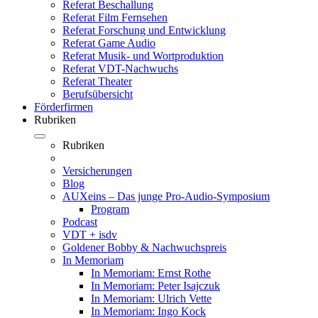
Referat Beschallung
Referat Film Fernsehen
Referat Forschung und Entwicklung
Referat Game Audio
Referat Musik- und Wortproduktion
Referat VDT-Nachwuchs
Referat Theater
Berufsübersicht
Förderfirmen
Rubriken
Rubriken
Versicherungen
Blog
AUXeins – Das junge Pro-Audio-Symposium
Program
Podcast
VDT + isdv
Goldener Bobby & Nachwuchspreis
In Memoriam
In Memoriam: Ernst Rothe
In Memoriam: Peter Isajczuk
In Memoriam: Ulrich Vette
In Memoriam: Ingo Kock