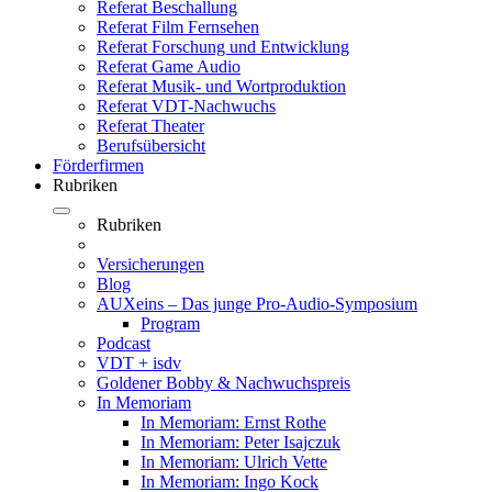
Referat Beschallung
Referat Film Fernsehen
Referat Forschung und Entwicklung
Referat Game Audio
Referat Musik- und Wortproduktion
Referat VDT-Nachwuchs
Referat Theater
Berufsübersicht
Förderfirmen
Rubriken
Rubriken
Versicherungen
Blog
AUXeins – Das junge Pro-Audio-Symposium
Program
Podcast
VDT + isdv
Goldener Bobby & Nachwuchspreis
In Memoriam
In Memoriam: Ernst Rothe
In Memoriam: Peter Isajczuk
In Memoriam: Ulrich Vette
In Memoriam: Ingo Kock