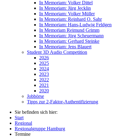
In Memoriam: Volker Dittel
In Memoriam: Jürg Jecklin
In Memoriam: Volker Müller
In Memoriam: Reinhard O. Sahr
In Memoriam: Hans-Ludwig Feldgen
In Memoriam Reimund Grimm
In Memoriam: Jörg Scheuermann
In Memoriam: Gerhard Steinke
In Memoriam: Jens Blauert
Student 3D Audio Competition
2026
2025
2024
2023
2022
2021
2020
Jobbörse
Tipps zur 2-Faktor-Authentifizierung
Sie befinden sich hier:
Start
Regional
Regionalgruppe Hamburg
Termine