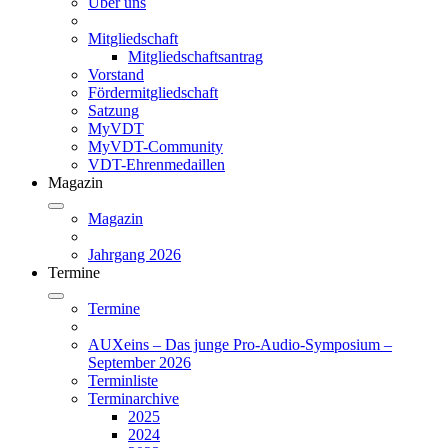
Über uns
Mitgliedschaft
Mitgliedschaftsantrag
Vorstand
Fördermitgliedschaft
Satzung
MyVDT
MyVDT-Community
VDT-Ehrenmedaillen
Magazin
Magazin
Jahrgang 2026
Termine
Termine
AUXeins – Das junge Pro-Audio-Symposium –
September 2026
Terminliste
Terminarchive
2025
2024