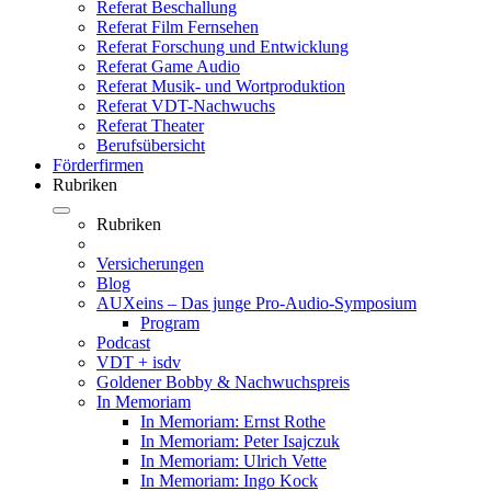
Referat Beschallung
Referat Film Fernsehen
Referat Forschung und Entwicklung
Referat Game Audio
Referat Musik- und Wortproduktion
Referat VDT-Nachwuchs
Referat Theater
Berufsübersicht
Förderfirmen
Rubriken
Rubriken
Versicherungen
Blog
AUXeins – Das junge Pro-Audio-Symposium
Program
Podcast
VDT + isdv
Goldener Bobby & Nachwuchspreis
In Memoriam
In Memoriam: Ernst Rothe
In Memoriam: Peter Isajczuk
In Memoriam: Ulrich Vette
In Memoriam: Ingo Kock