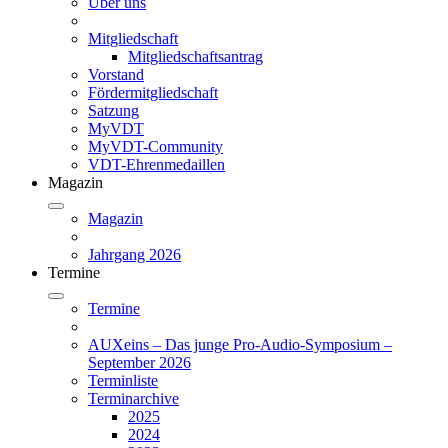
Über uns
Mitgliedschaft
Mitgliedschaftsantrag
Vorstand
Fördermitgliedschaft
Satzung
MyVDT
MyVDT-Community
VDT-Ehrenmedaillen
Magazin
Magazin
Jahrgang 2026
Termine
Termine
AUXeins – Das junge Pro-Audio-Symposium –
September 2026
Terminliste
Terminarchive
2025
2024