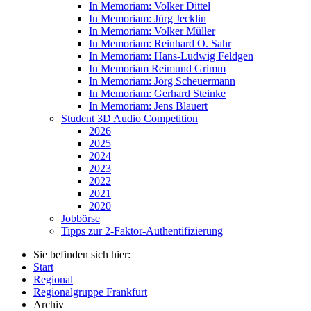
In Memoriam: Volker Dittel
In Memoriam: Jürg Jecklin
In Memoriam: Volker Müller
In Memoriam: Reinhard O. Sahr
In Memoriam: Hans-Ludwig Feldgen
In Memoriam Reimund Grimm
In Memoriam: Jörg Scheuermann
In Memoriam: Gerhard Steinke
In Memoriam: Jens Blauert
Student 3D Audio Competition
2026
2025
2024
2023
2022
2021
2020
Jobbörse
Tipps zur 2-Faktor-Authentifizierung
Sie befinden sich hier:
Start
Regional
Regionalgruppe Frankfurt
Archiv