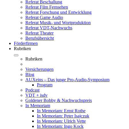
Referat Beschallung
Referat Film Fernsehen
Referat Forschung und Entwicklung
Referat Game Audio
Referat Musik- und Wortproduktion
Referat VDT-Nachwuchs
Referat Theater
Berufsübersicht
Förderfirmen
Rubriken
Rubriken
Versicherungen
Blog
AUXeins – Das junge Pro-Audio-Symposium
Program
Podcast
VDT + isdv
Goldener Bobby & Nachwuchspreis
In Memoriam
In Memoriam: Ernst Rothe
In Memoriam: Peter Isajczuk
In Memoriam: Ulrich Vette
In Memoriam: Ingo Kock