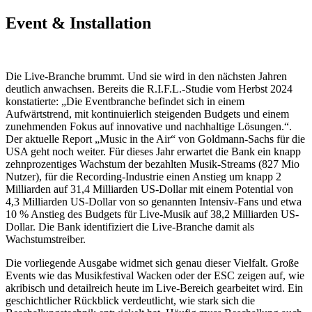
Event & Installation
Die Live-Branche brummt. Und sie wird in den nächsten Jahren
deutlich anwachsen. Bereits die R.I.F.L.-Studie vom Herbst 2024
konstatierte: „Die Eventbranche befindet sich in einem
Aufwärtstrend, mit kontinuierlich steigenden Budgets und einem
zunehmenden Fokus auf innovative und nachhaltige Lösungen.“.
Der aktuelle Report „Music in the Air“ von Goldmann-Sachs für die
USA geht noch weiter. Für dieses Jahr erwartet die Bank ein knapp
zehnprozentiges Wachstum der bezahlten Musik-Streams (827 Mio
Nutzer), für die Recording-Industrie einen Anstieg um knapp 2
Milliarden auf 31,4 Milliarden US-Dollar mit einem Potential von
4,3 Milliarden US-Dollar von so genannten Intensiv-Fans und etwa
10 % Anstieg des Budgets für Live-Musik auf 38,2 Milliarden US-
Dollar. Die Bank identifiziert die Live-Branche damit als
Wachstumstreiber.
Die vorliegende Ausgabe widmet sich genau dieser Vielfalt. Große
Events wie das Musikfestival Wacken oder der ESC zeigen auf, wie
akribisch und detailreich heute im Live-Bereich gearbeitet wird. Ein
geschichtlicher Rückblick verdeutlicht, wie stark sich die