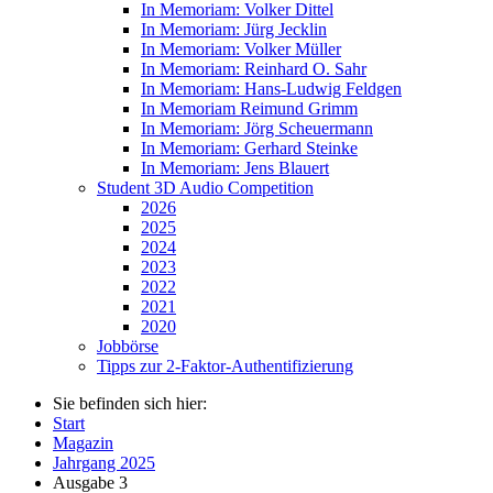
In Memoriam: Volker Dittel
In Memoriam: Jürg Jecklin
In Memoriam: Volker Müller
In Memoriam: Reinhard O. Sahr
In Memoriam: Hans-Ludwig Feldgen
In Memoriam Reimund Grimm
In Memoriam: Jörg Scheuermann
In Memoriam: Gerhard Steinke
In Memoriam: Jens Blauert
Student 3D Audio Competition
2026
2025
2024
2023
2022
2021
2020
Jobbörse
Tipps zur 2-Faktor-Authentifizierung
Sie befinden sich hier:
Start
Magazin
Jahrgang 2025
Ausgabe 3