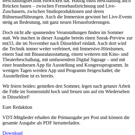
Beschallungstechnik entwickelt hat. Häufig muss Beschallung auch
Brücken bauen – zwischen Fernsehaufzeichnung und Live-
Zuschauern, zwischen Studioproduktionen und deren
Bühnenaufführungen. Auch die Immersion gewinnt bei Live-Events
stetig an Bedeutung, mit ganz neuen Herausforderungen.
Doch nicht alle spannenden Veranstaltungen finden im Sommer
statt. Wir machen in dieser Ausgabe bereits einen Sneak-Preview zur
tmt33, die im November nach Düsseldorf einlädt. Auch dort wird
die Technik immer weiter verfeinert, mit Immersive-Hörräumen,
einem Saal mit Binauralausstattung, einem weiteren mit Kino- und
Theaterbeschallung, mit umfassendem Digital Signage – und mit
einer brandneuen App für Ausstellung und Kongressprogramm. In
wenigen Tagen werden App und Programm freigeschaltet; die
Ausstellerliste ist es bereits.
Wir feiern beides: genießen den Sommer, legen nach getaner Arbeit
die Füße im Sonnenstuhl hoch und freuen uns auf ein Wiedersehen
in Düsseldorf!
Eure Redaktion
VDT-Mitglieder erhalten die Printausgabe per Post und können die
gesamte Ausgabe als PDF herunterladen.
Download