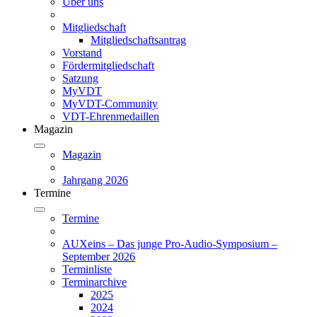
Über uns
Mitgliedschaft
Mitgliedschaftsantrag
Vorstand
Fördermitgliedschaft
Satzung
MyVDT
MyVDT-Community
VDT-Ehrenmedaillen
Magazin
Magazin
Jahrgang 2026
Termine
Termine
AUXeins – Das junge Pro-Audio-Symposium –
September 2026
Terminliste
Terminarchive
2025
2024