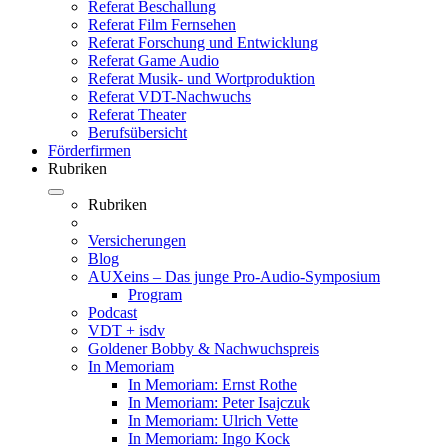
Referat Beschallung
Referat Film Fernsehen
Referat Forschung und Entwicklung
Referat Game Audio
Referat Musik- und Wortproduktion
Referat VDT-Nachwuchs
Referat Theater
Berufsübersicht
Förderfirmen
Rubriken
Rubriken
Versicherungen
Blog
AUXeins – Das junge Pro-Audio-Symposium
Program
Podcast
VDT + isdv
Goldener Bobby & Nachwuchspreis
In Memoriam
In Memoriam: Ernst Rothe
In Memoriam: Peter Isajczuk
In Memoriam: Ulrich Vette
In Memoriam: Ingo Kock