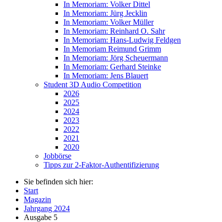
In Memoriam: Volker Dittel
In Memoriam: Jürg Jecklin
In Memoriam: Volker Müller
In Memoriam: Reinhard O. Sahr
In Memoriam: Hans-Ludwig Feldgen
In Memoriam Reimund Grimm
In Memoriam: Jörg Scheuermann
In Memoriam: Gerhard Steinke
In Memoriam: Jens Blauert
Student 3D Audio Competition
2026
2025
2024
2023
2022
2021
2020
Jobbörse
Tipps zur 2-Faktor-Authentifizierung
Sie befinden sich hier:
Start
Magazin
Jahrgang 2024
Ausgabe 5