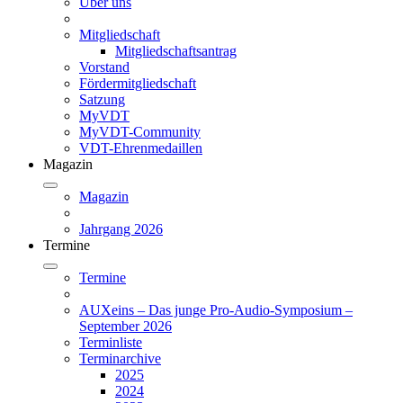
Über uns
Mitgliedschaft
Mitgliedschaftsantrag
Vorstand
Fördermitgliedschaft
Satzung
MyVDT
MyVDT-Community
VDT-Ehrenmedaillen
Magazin
Magazin
Jahrgang 2026
Termine
Termine
AUXeins – Das junge Pro-Audio-Symposium –
September 2026
Terminliste
Terminarchive
2025
2024