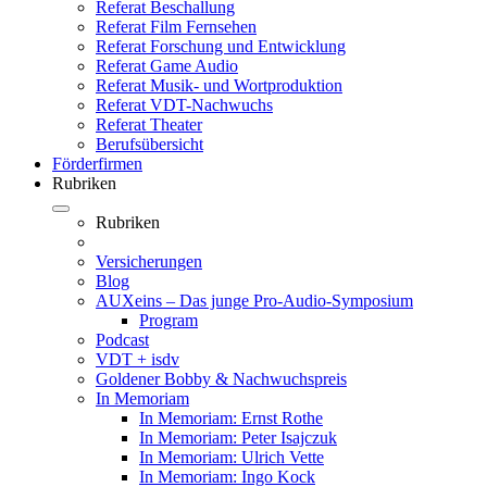
Referat Beschallung
Referat Film Fernsehen
Referat Forschung und Entwicklung
Referat Game Audio
Referat Musik- und Wortproduktion
Referat VDT-Nachwuchs
Referat Theater
Berufsübersicht
Förderfirmen
Rubriken
Rubriken
Versicherungen
Blog
AUXeins – Das junge Pro-Audio-Symposium
Program
Podcast
VDT + isdv
Goldener Bobby & Nachwuchspreis
In Memoriam
In Memoriam: Ernst Rothe
In Memoriam: Peter Isajczuk
In Memoriam: Ulrich Vette
In Memoriam: Ingo Kock