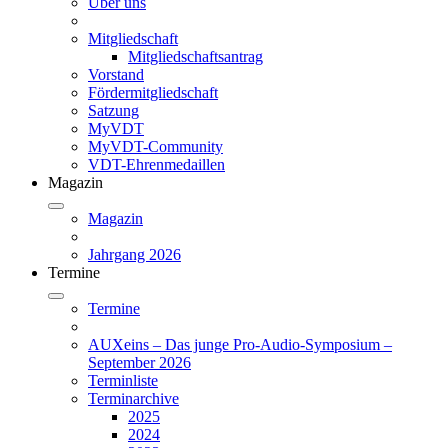
Über uns
Mitgliedschaft
Mitgliedschaftsantrag
Vorstand
Fördermitgliedschaft
Satzung
MyVDT
MyVDT-Community
VDT-Ehrenmedaillen
Magazin
Magazin
Jahrgang 2026
Termine
Termine
AUXeins – Das junge Pro-Audio-Symposium –
September 2026
Terminliste
Terminarchive
2025
2024