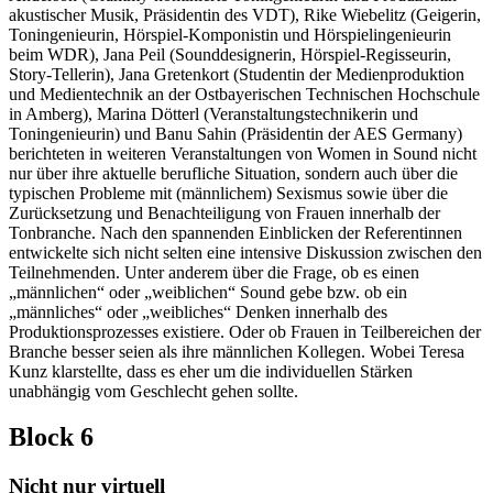
akustischer Musik, Präsidentin des VDT), Rike Wiebelitz (Geigerin,
Toningenieurin, Hörspiel-Komponistin und Hörspielingenieurin
beim WDR), Jana Peil (Sounddesignerin, Hörspiel-Regisseurin,
Story-Tellerin), Jana Gretenkort (Studentin der Medienproduktion
und Medientechnik an der Ostbayerischen Technischen Hochschule
in Amberg), Marina Dötterl (Veranstaltungstechnikerin und
Toningenieurin) und Banu Sahin (Präsidentin der AES Germany)
berichteten in weiteren Veranstaltungen von Women in Sound nicht
nur über ihre aktuelle berufliche Situation, sondern auch über die
typischen Probleme mit (männlichem) Sexismus sowie über die
Zurücksetzung und Benachteiligung von Frauen innerhalb der
Tonbranche. Nach den spannenden Einblicken der Referentinnen
entwickelte sich nicht selten eine intensive Diskussion zwischen den
Teilnehmenden. Unter anderem über die Frage, ob es einen
„männlichen“ oder „weiblichen“ Sound gebe bzw. ob ein
„männliches“ oder „weibliches“ Denken innerhalb des
Produktionsprozesses existiere. Oder ob Frauen in Teilbereichen der
Branche besser seien als ihre männlichen Kollegen. Wobei Teresa
Kunz klarstellte, dass es eher um die individuellen Stärken
unabhängig vom Geschlecht gehen sollte.
Block 6
Nicht nur virtuell