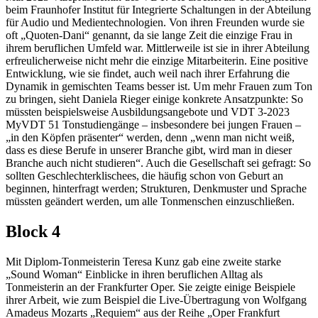
beim Fraunhofer Institut für Integrierte Schaltungen in der Abteilung
für Audio und Medientechnologien. Von ihren Freunden wurde sie
oft „Quoten-Dani“ genannt, da sie lange Zeit die einzige Frau in
ihrem beruflichen Umfeld war. Mittlerweile ist sie in ihrer Abteilung
erfreulicherweise nicht mehr die einzige Mitarbeiterin. Eine positive
Entwicklung, wie sie findet, auch weil nach ihrer Erfahrung die
Dynamik in gemischten Teams besser ist. Um mehr Frauen zum Ton
zu bringen, sieht Daniela Rieger einige konkrete Ansatzpunkte: So
müssten beispielsweise Ausbildungsangebote und VDT 3-2023
MyVDT 51 Tonstudiengänge – insbesondere bei jungen Frauen –
„in den Köpfen präsenter“ werden, denn „wenn man nicht weiß,
dass es diese Berufe in unserer Branche gibt, wird man in dieser
Branche auch nicht studieren“. Auch die Gesellschaft sei gefragt: So
sollten Geschlechterklischees, die häufig schon von Geburt an
beginnen, hinterfragt werden; Strukturen, Denkmuster und Sprache
müssten geändert werden, um alle Tonmenschen einzuschließen.
Block 4
Mit Diplom-Tonmeisterin Teresa Kunz gab eine zweite starke
„Sound Woman“ Einblicke in ihren beruflichen Alltag als
Tonmeisterin an der Frankfurter Oper. Sie zeigte einige Beispiele
ihrer Arbeit, wie zum Beispiel die Live-Übertragung von Wolfgang
Amadeus Mozarts „Requiem“ aus der Reihe „Oper Frankfurt