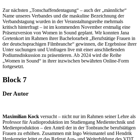
Zur nächsten „Tonschaffendentagung“ – auch der „männliche“
Name unseres Verbandes und die maskuline Bezeichnung der
Verbandstagung wurden in der Veranstaltungsreihe mehrmals
kritisch hinterfragt – ist im kommenden November erstmalig eine
Präsenzversion von Women in Sound geplant. Wir konnten Jana
Gretenkort im Rahmen ihrer Bachelorarbeit „Berufstätige Frauen in
der deutschsprachigen Filmbranche“ gewinnen, die Ergebnisse ihrer
Unter suchungen und Umfragen live mit einer anschließenden
Podiumsdiskussion zu präsentieren. Ab 2024 wird die Reihe
„Women in Sound“ in ihrer inzwischen bewährten Online-Form
fortgesetzt.
Block 7
Der Autor
Maximilian Kock
versucht – nicht nur im Rahmen seiner Lehre als
Professor für Audioproduktion im Studiengang Medientechnik und
Medienproduktion – den Anteil der in der Tonbranche berufstätigen
Frauen zu erhöhen. Zusammen mit Ingo Weismantel und Hendrik
Henkemeier leitet er das Referat Aus- und Weiterbildung des VDT.