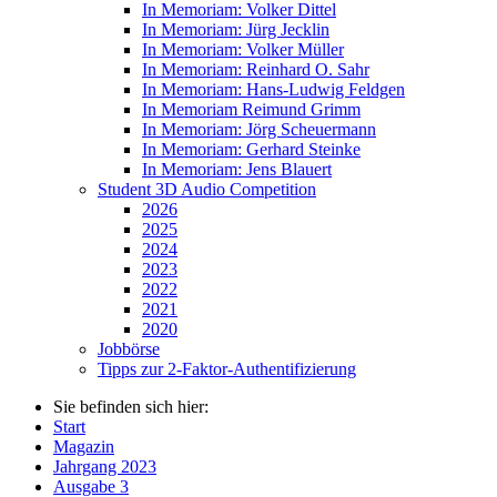
In Memoriam: Volker Dittel
In Memoriam: Jürg Jecklin
In Memoriam: Volker Müller
In Memoriam: Reinhard O. Sahr
In Memoriam: Hans-Ludwig Feldgen
In Memoriam Reimund Grimm
In Memoriam: Jörg Scheuermann
In Memoriam: Gerhard Steinke
In Memoriam: Jens Blauert
Student 3D Audio Competition
2026
2025
2024
2023
2022
2021
2020
Jobbörse
Tipps zur 2-Faktor-Authentifizierung
Sie befinden sich hier:
Start
Magazin
Jahrgang 2023
Ausgabe 3